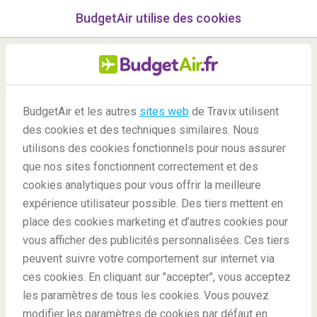
BudgetAir utilise des cookies
menu
/Blog
BudgetAir et les autres
sites web
de Travix utilisent
des cookies et des techniques similaires. Nous
21/01/2021
-
Par
Elena
utilisons des cookies fonctionnels pour nous assurer
que nos sites fonctionnent correctement et des
cookies analytiques pour vous offrir la meilleure
expérience utilisateur possible. Des tiers mettent en
place des cookies marketing et d’autres cookies pour
vous afficher des publicités personnalisées. Ces tiers
peuvent suivre votre comportement sur internet via
Les meilleures destinations spirituelles et curatives
ces cookies. En cliquant sur "accepter", vous acceptez
les paramètres de tous les cookies. Vous pouvez
modifier les paramètres de cookies par défaut en
Blog
Destinations