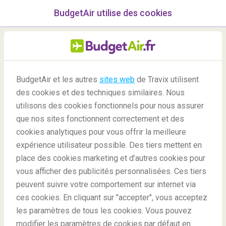
BudgetAir utilise des cookies
menu
/Blog
BudgetAir et les autres
sites web
de Travix utilisent
Puis-je Emporter Ma Propre
des cookies et des techniques similaires. Nous
Nourriture Dans l’Avion ?
utilisons des cookies fonctionnels pour nous assurer
que nos sites fonctionnent correctement et des
-
Par
Patrizia
cookies analytiques pour vous offrir la meilleure
expérience utilisateur possible. Des tiers mettent en
place des cookies marketing et d’autres cookies pour
vous afficher des publicités personnalisées. Ces tiers
peuvent suivre votre comportement sur internet via
ces cookies. En cliquant sur "accepter", vous acceptez
les paramètres de tous les cookies. Vous pouvez
Blog
Conseils aux voyageurs
Manger dans l'avion
modifier les paramètres de cookies par défaut en