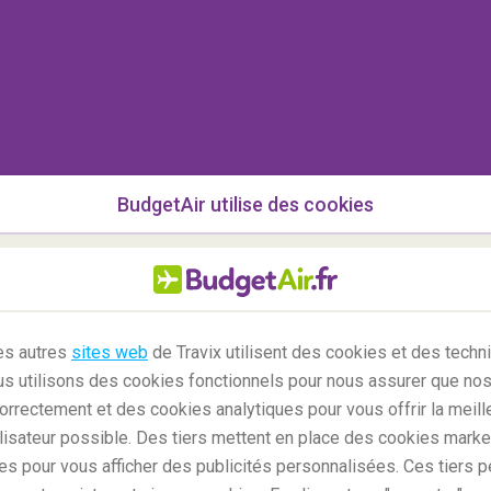
ent les frais engagés
au cours de votre
e les frais engagés
avant le voyage si le voyage
raison d'une maladie ou d'un décès. L'assurance
e la réservation ou dans les quelques jours qui
écédant votre départ. Après cela, il n'est plus
ation. Une assurance voyage peut être souscrite
BudgetAir utilise des cookies
surance voyage ?
les autres
sites web
de Travix utilisent des cookies et des techn
us utilisons des cookies fonctionnels pour nous assurer que nos
ffrent le service d'assurance voyage. Vous
orrectement et des cookies analytiques pour vous offrir la meill
ge de courte durée
(uniquement pour la période
lisateur possible. Des tiers mettent en place des cookies marke
ge continue
pour les voyages qui se déroulent
es pour vous afficher des publicités personnalisées. Ces tiers p
de la fréquence de vos déplacements, surtout en