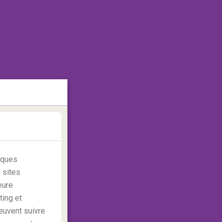
iques
 sites
eure
ting et
euvent suivre