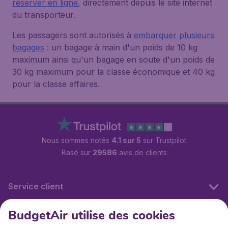
réserver en ligne
, directement depuis le site internet
du transporteur.
Les passagers sont autorisés à
embarquer plusieurs
bagages
: un bagage à main d'un poids de 10 kg
maximum ainsi qu'un bagage en soute d'un poids de
30 kg maximum pour la classe économique et 40 kg
pour la classe affaires.
Nous sommes notés
4.1 sur 5
sur Trustpilot
Basé sur
29586
avis de clients
Service client
BudgetAir utilise des cookies
BudgetAir.fr