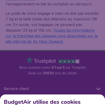
l'enregistrement se fait au comptoir en aéroport.
Le poids de votre bagage à main ne doit pas excéder
7 kg et la taille totale doit atteindre au maximum 118
cm. En soute, vos bagages ne peuvent pas
dépasser 23 kg et 158 cm.
Toutes les informations
sur la franchise des bagages sont disponibles sur le
site internet de Air New Zealand.
Nous sommes notés
4.1 sur 5
sur Trustpilot
Basé sur
29630
avis de clients
Service client
BudgetAir utilise des cookies