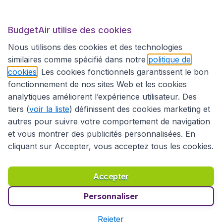
BudgetAir.fr
BudgetAir utilise des cookies
Sites internationaux
Nous utilisons des cookies et des technologies
similaires comme spécifié dans notre
politique de
cookies
. Les cookies fonctionnels garantissent le bon
fonctionnement de nos sites Web et les cookies
analytiques améliorent l’expérience utilisateur. Des
tiers (
voir la liste
) définissent des cookies marketing et
autres pour suivre votre comportement de navigation
et vous montrer des publicités personnalisées. En
cliquant sur Accepter, vous acceptez tous les cookies.
Déclaration d’accessibilité
Conditions générales
Décharge de responsabilité
Déclaration de confidentialité
Cookies
Accepter
Droits d’auteur © 2026
Personnaliser
Rejeter