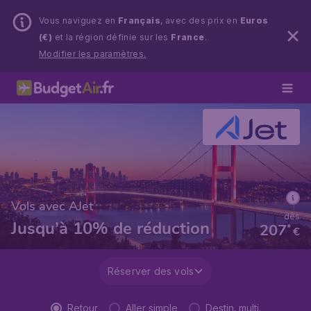
Vous naviguez en
Français
, avec des prix en
Euros
(€)
et la région définie sur les
France
.
Modifier les paramètres.
Vols avec AJet
dès
Jusqu’à 10% de réduction
207
*
€
Réserver des vols
Retour
Aller simple
Destin. multi.