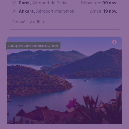
Paris
,
Aéroport de Paris-
Départ de:
09 nov.
Charles de Gaulle
Ankara
,
Aéroport international
Arrivé:
19 nov.
Esenboğa
Trouvé il y a 1h
•
JUSQU’À 10% DE RÉDUCTION
204
*
Antalya
€
dès
Paris
,
Aéroport de Paris-
Départ de:
10 nov.
Charles de Gaulle