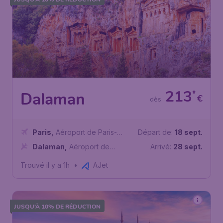
213
*
Dalaman
€
dès
Paris
,
Aéroport de Paris-
Départ de:
18 sept.
Charles de Gaulle
Dalaman
,
Aéroport de
Arrivé:
28 sept.
Dalaman
Trouvé il y a 1h
•
AJet
JUSQU’À 10% DE RÉDUCTION