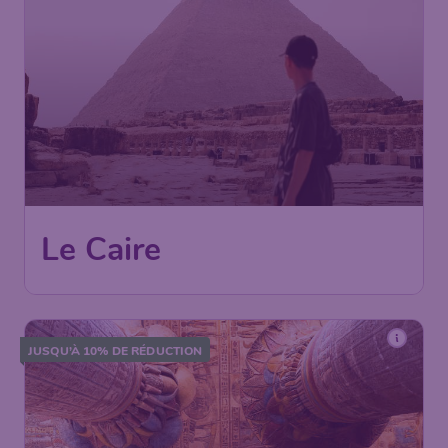
256
*
Le Caire
€
dès
Paris
,
Aéroport de Paris-
Départ de:
31 janv.
Charles de Gaulle
Le Caire
,
Aéroport
Arrivé:
07 févr.
international du Caire
Trouvé il y a 1h
•
JUSQU’À 10% DE RÉDUCTION