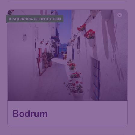
JUSQU’À 10% DE RÉDUCTION
213
*
Bodrum
€
dès
Paris
,
Aéroport de Paris-
Départ de:
14 nov.
Charles de Gaulle
Bodrum
,
Aéroport de Bodrum-
Arrivé:
21 nov.
Milas
Trouvé il y a 1h
•
AJet