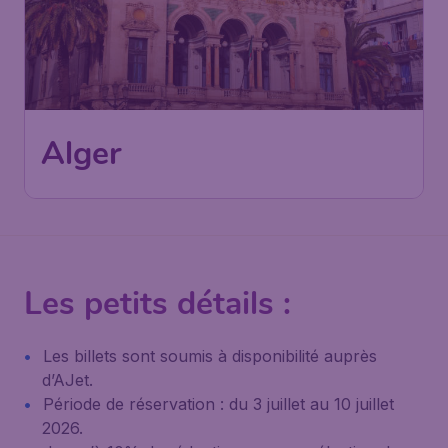
545
*
Alger
€
dès
Paris
,
Aéroport de Paris-
Départ de:
03 oct.
Charles de Gaulle
Alger
,
Aéroport International
Arrivé:
12 oct.
d'Alger Houari Boumediène
Trouvé il y a 1h
•
AJet
Les petits détails :
Les billets sont soumis à disponibilité auprès
d’AJet.
Période de réservation : du 3 juillet au 10 juillet
2026.