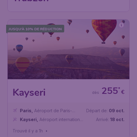
Trouvé il y a 1h
•
AJet
JUSQU’À 10% DE RÉDUCTION
255
*
Kayseri
€
dès
Paris
,
Aéroport de Paris-
Départ de:
09 oct.
Charles de Gaulle
Kayseri
,
Aéroport international
Arrivé:
18 oct.
de Kayseri-Erkilet
Trouvé il y a 1h
•