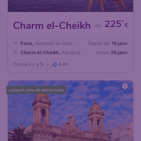
225
*
Charm el-Cheikh
€
dès
Paris
,
Aéroport de Paris-
Départ de:
19 janv.
Charles de Gaulle
Charm el-Cheikh
,
Aéroport
Arrivé:
26 janv.
international de Charm el-
Trouvé il y a 1h
•
AJet
Cheikh
JUSQU’À 10% DE RÉDUCTION