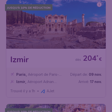
JUSQU’À 10% DE RÉDUCTION
204
*
Izmir
€
dès
Paris
,
Aéroport de Paris-
Départ de:
09 nov.
Charles de Gaulle
Izmir
,
Aéroport Adnan
Arrivé:
17 nov.
Menderes
Trouvé il y a 1h
•
AJet
JUSQU’À 10% DE RÉDUCTION