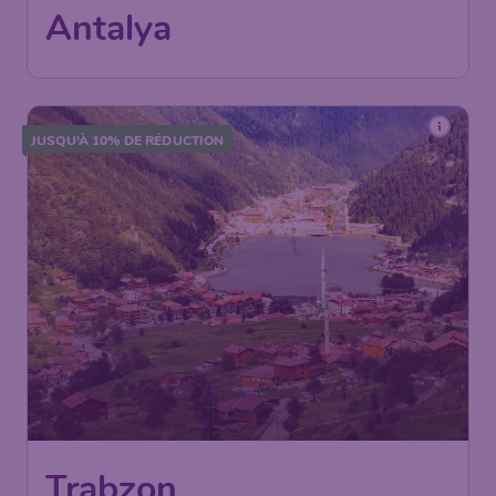
Antalya
,
Aéroport d'Antalya
Arrivé:
20 nov.
Trouvé il y a 1h
•
AJet
JUSQU’À 10% DE RÉDUCTION
249
*
Trabzon
€
dès
Paris
,
Aéroport de Paris-
Départ de:
21 sept.
Charles de Gaulle
Trabzon
,
Aéroport de
Arrivé:
28 sept.
Trabzon