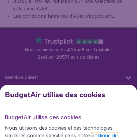
Jusqu’à 10% de réduction sur une sélection de
vols avec AJet.
Les conditions tarifaires d’AJet s’appliquent.
Nous sommes notés
4.1 sur 5
sur Trustpilot
Basé sur
29571
avis de clients
Service client
BudgetAir utilise des cookies
BudgetAir.fr
BudgetAir utilise des cookies
Sites internationaux
Nous utilisons des cookies et des technologies
similaires comme spécifié dans notre
politique de