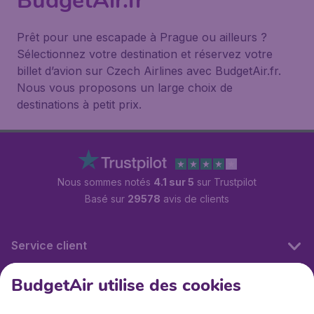
BudgetAir.fr
Prêt pour une escapade à Prague ou ailleurs ?
Sélectionnez votre destination et réservez votre
billet d’avion sur Czech Airlines avec BudgetAir.fr.
Nous vous proposons un large choix de
destinations à petit prix.
Nous sommes notés
4.1 sur 5
sur Trustpilot
Basé sur
29578
avis de clients
Service client
BudgetAir utilise des cookies
BudgetAir.fr