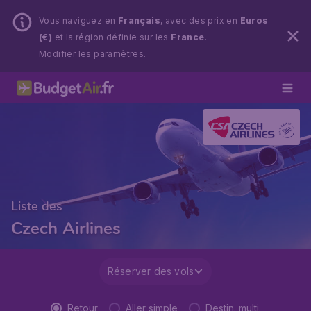
Vous naviguez en
Français
, avec des prix en
Euros
(€)
et la région définie sur les
France
.
Modifier les paramètres.
Liste des
Czech Airlines
Réserver des vols
Retour
Aller simple
Destin. multi.