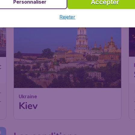
Accepter
Personnaliser
#8
#9
Rejeter
€
.
Ukraine
.
Kiev