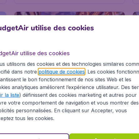
#5
#6
dgetAir utilise des cookies
dgetAir utilise des cookies
s utilisons des cookies et des technologies similaires com
cifié dans notre
politique de cookies
. Les cookies fonctionn
228
*
Roumanie
€
€
antissent le bon fonctionnement de nos sites Web et les
dès
Bucarest
kies analytiques améliorent l’expérience utilisateur. Des tie
r la liste
) définissent des cookies marketing et autres pour
vre votre comportement de navigation et vous montrer des
.
Paris
,
Aéroport de
Départ de:
21 août
licités personnalisées. En cliquant sur Accepter, vous
Paris-Charles de Gaulle
.
Bucarest
,
Aéroport
Arrivé:
02 sept.
eptez tous les cookies.
international Henri-
Trouvé il y a 1h
•
Lufthansa
Coandă