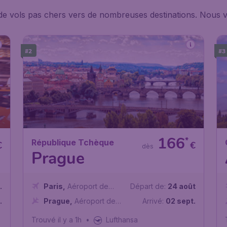
de vols pas chers vers de nombreuses destinations. Nous v
#2
#3
166
*
République Tchèque
€
€
dès
Prague
.
Paris
,
Aéroport de
Départ de:
24 août
Paris-Charles de Gaulle
.
Prague
,
Aéroport de
Arrivé:
02 sept.
Prague-Václav-Havel
Trouvé il y a 1h
•
Lufthansa