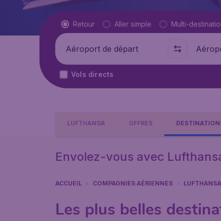
Type de vol
Retour
Aller simple
Multi-destinati
Départ de
Où
Vols directs
LUFTHANSA
OFFRES
DESTINATION
Envolez-vous avec Lufthansa 
ACCUEIL
COMPAGNIES AÉRIENNES
LUFTHANS
Les plus belles destin