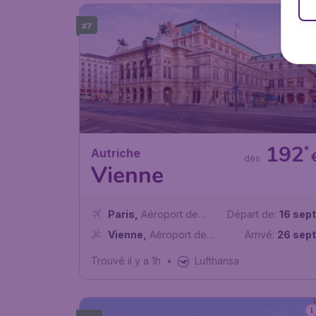
#7
192
*
Autriche
dès
Vienne
Paris
,
Aéroport de
Départ de:
16 sept
Paris-Charles de Gaulle
Vienne
,
Aéroport de
Arrivé:
26 sept
Vienne
Trouvé il y a 1h
•
Lufthansa