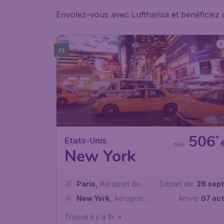
Envolez-vous avec Lufthansa et bénéficiez 
#1
506
*
Etats-Unis
dès
New York
Paris
,
Aéroport de
Départ de:
28 sept
Paris-Charles de Gaulle
New York
,
Aéroport
Arrivé:
07 oct
international John F.
Trouvé il y a 1h
•
Kennedy