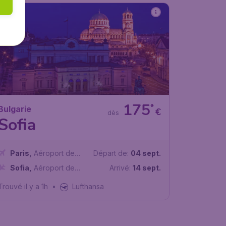
175
*
Bulgarie
€
dès
Sofia
Paris
,
Aéroport de
Départ de:
04 sept.
Paris-Charles de Gaulle
Sofia
,
Aéroport de
Arrivé:
14 sept.
Sofia
Trouvé il y a 1h
•
Lufthansa