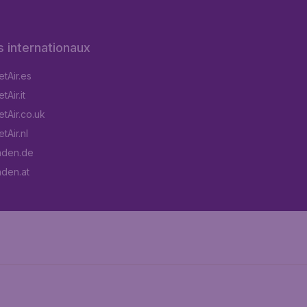
s internationaux
tAir.es
Air.it
tAir.co.uk
tAir.nl
aden.de
aden.at