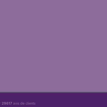
r
29617
avis de clients