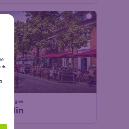
me
els
rs
Allemagne
Berlin