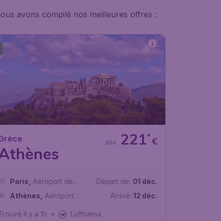
ous avons compilé nos meilleures offres :
221
*
Grèce
€
dès
Athènes
Paris
,
Aéroport de
Départ de:
01 déc.
Paris-Charles de Gaulle
Athènes
,
Aéroport
Arrivé:
12 déc.
international d'Athènes
Trouvé il y a 1h
•
Lufthansa
Elefthérios-Venizélos