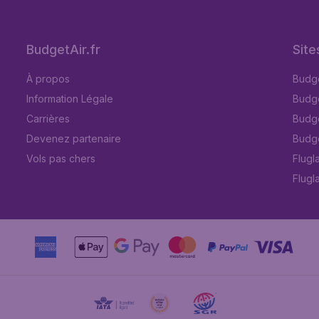
BudgetAir.fr
Site
À propos
Budge
Information Légale
Budget
Carrières
Budge
Devenez partenaire
Budge
Vols pas chers
Flugl
Flugl