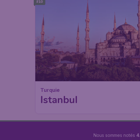
#10
192
*
Turquie
dès
Istanbul
Paris
,
Aéroport de
Départ de:
23 sept
Paris-Charles de Gaulle
Istanbul
,
Aéroport
Arrivé:
29 sept
d'Istanbul
Trouvé il y a 1h
•
Lufthansa
Nous sommes notés
4