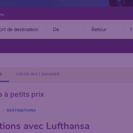
ons
De
Retour
1
S
CHECK-IN ET BAGAGES
à petits prix
A
DESTINATIONS
ations avec Lufthansa