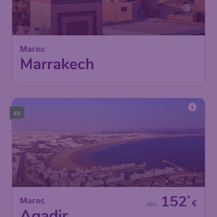
Marrakech
Paris
,
Aéroport de Paris-Orly
Départ de:
17 nov.
Marrakech
,
Aéroport
Arrivé:
27 nov.
international Marrakech-Ménara
Trouvé il y a 1h
•
Royal Air Maroc
#3
152
*
Maroc
€
dès
Agadir