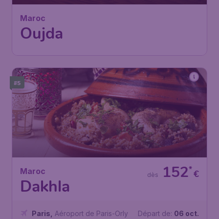
Paris
,
Aéroport de Paris-Orly
Départ de:
05 déc.
Oujda
,
Aéroport d'Oujda-
Arrivé:
11 déc.
Angad
Trouvé il y a 1h
•
Royal Air Maroc
#5
152
*
Maroc
€
dès
Dakhla
Paris
,
Aéroport de Paris-Orly
Départ de:
06 oct.