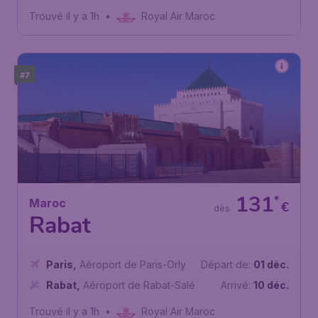
Trouvé il y a 1h
•
Royal Air Maroc
#7
131
*
Maroc
€
dès
Rabat
Paris
,
Aéroport de Paris-Orly
Départ de:
01 déc.
Rabat
,
Aéroport de Rabat-Salé
Arrivé:
10 déc.
Trouvé il y a 1h
•
Royal Air Maroc