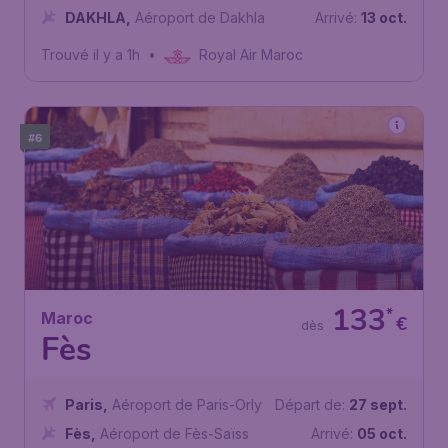
DAKHLA
,
Aéroport de Dakhla
Arrivé:
13 oct.
Trouvé il y a 1h
•
Royal Air Maroc
#6
133
*
Maroc
€
dès
Fès
Paris
,
Aéroport de Paris-Orly
Départ de:
27 sept.
Fès
,
Aéroport de Fès-Saïss
Arrivé:
05 oct.