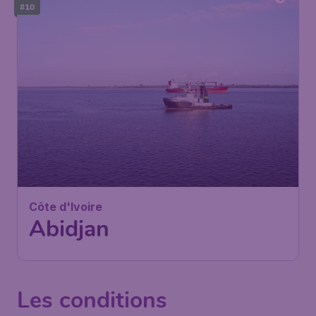
#10
500
*
Côte d'Ivoire
€
dès
Abidjan
Paris
,
Aéroport de Paris-Orly
Départ de:
09 nov.
Abidjan
,
Aéroport international
Arrivé:
16 nov.
Félix-Houphouët-Boigny
Trouvé il y a 1h
•
Royal Air Maroc
Les conditions