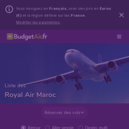
Vous naviguez en
Français
, avec des prix en
Euros
(€)
et la région définie sur les
France
.
Modifier les paramètres.
Liste des
Royal Air Maroc
Réserver des vols
Retour
Aller simple
Destin. multi.