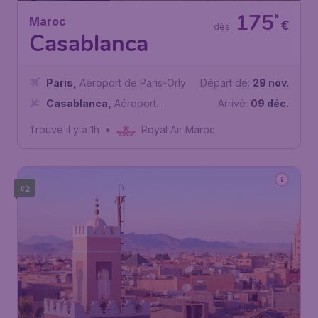
175
*
Maroc
€
dès
Casablanca
Paris
,
Aéroport de Paris-Orly
Départ de:
29 nov.
Casablanca
,
Aéroport
Arrivé:
09 déc.
international Mohammed V de
Trouvé il y a 1h
•
Royal Air Maroc
Casablanca
#2
128
*
Maroc
€
dès