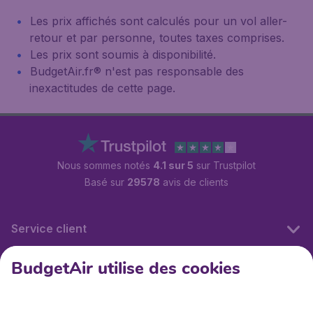
Les prix affichés sont calculés pour un vol aller-
retour et par personne, toutes taxes comprises.
Les prix sont soumis à disponibilité.
BudgetAir.fr® n'est pas responsable des
inexactitudes de cette page.
Nous sommes notés
4.1 sur 5
sur Trustpilot
Basé sur
29578
avis de clients
Service client
BudgetAir utilise des cookies
BudgetAir.fr