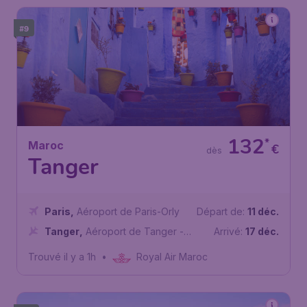
#9
132
*
Maroc
€
dès
Tanger
Paris
,
Aéroport de Paris-Orly
Départ de:
11 déc.
Tanger
,
Aéroport de Tanger -
Arrivé:
17 déc.
Ibn Battouta
Trouvé il y a 1h
•
Royal Air Maroc