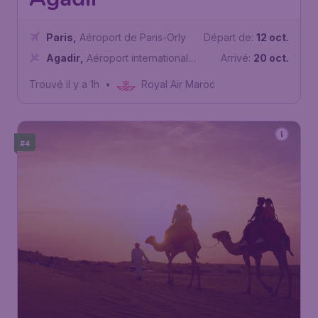
Paris
,
Aéroport de Paris-Orly
Départ de:
12 oct.
Agadir
,
Aéroport international
Arrivé:
20 oct.
Agadir-Al Massira
Trouvé il y a 1h
•
Royal Air Maroc
#4
124
*
Maroc
€
dès
Oujda