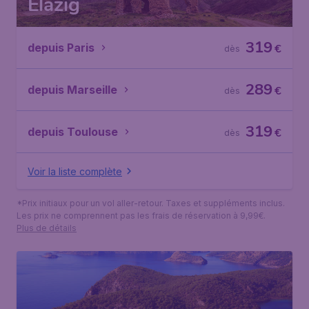
Elazig
319
depuis Paris
€
dès
289
depuis Marseille
€
dès
319
depuis Toulouse
€
dès
Voir la liste complète
*Prix initiaux pour un vol aller-retour. Taxes et suppléments inclus.
Les prix ne comprennent pas les frais de réservation à 9,99€.
Plus de détails