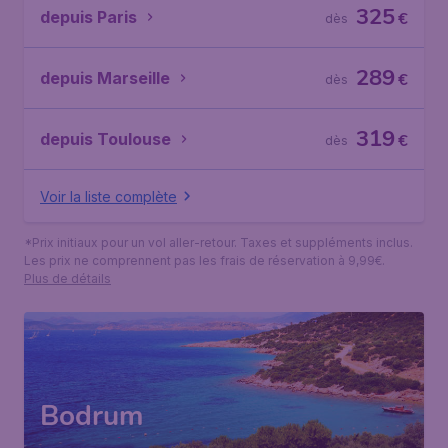
325
depuis Paris
€
dès
289
depuis Marseille
€
dès
319
depuis Toulouse
€
dès
Voir la liste complète
*Prix initiaux pour un vol aller-retour. Taxes et suppléments inclus.
Les prix ne comprennent pas les frais de réservation à 9,99€.
Plus de détails
Bodrum