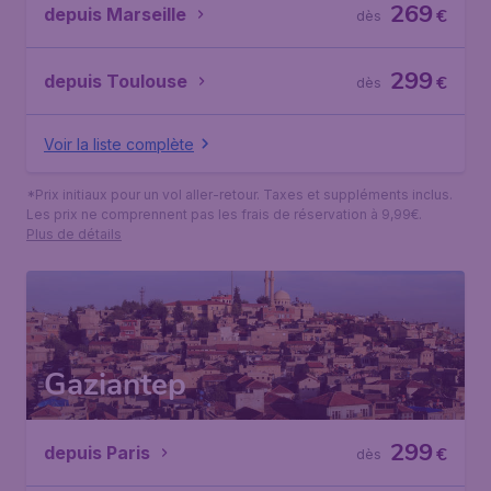
269
depuis Marseille
€
dès
299
depuis Toulouse
€
dès
Voir la liste complète
*Prix initiaux pour un vol aller-retour. Taxes et suppléments inclus.
Les prix ne comprennent pas les frais de réservation à 9,99€.
Plus de détails
Gaziantep
299
depuis Paris
€
dès