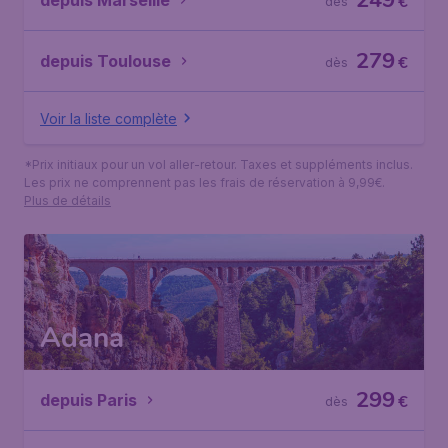
249
depuis Marseille
€
dès
279
depuis Toulouse
€
dès
Voir la liste complète
*Prix initiaux pour un vol aller-retour. Taxes et suppléments inclus.
Les prix ne comprennent pas les frais de réservation à 9,99€.
Plus de détails
Adana
299
depuis Paris
€
dès