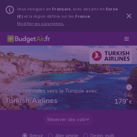
Vous naviguez en
Français
, avec des prix en
Euros
(€)
et la région définie sur les
France
.
Modifier les paramètres.
Offres spéciales vers la Turquie avec
Dès
Turkish Airlines
179
*
€
Réserver des vols
Retour
Aller simple
Destin. multi.