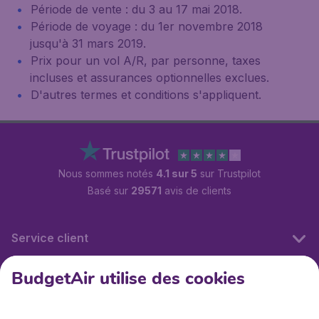
Période de vente : du 3 au 17 mai 2018.
Période de voyage : du 1er novembre 2018
jusqu'à 31 mars 2019.
Prix pour un vol A/R, par personne, taxes
incluses et assurances optionnelles exclues.
D'autres termes et conditions s'appliquent.
Nous sommes notés
4.1 sur 5
sur Trustpilot
Basé sur
29571
avis de clients
Service client
BudgetAir utilise des cookies
BudgetAir.fr