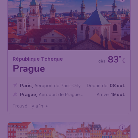
83
*
République Tchèque
€
dès
Prague
Paris
,
Aéroport de Paris-Orly
Départ de:
08 oct.
Prague
,
Aéroport de Prague-
Arrivé:
19 oct.
Václav-Havel
Trouvé il y a 1h
•