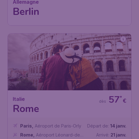
Berlin
,
Aéroport de Berlin-
Arrivé:
10 déc.
Brandebourg
Trouvé il y a 1h
•
57
*
Italie
€
dès
Rome
Paris
,
Aéroport de Paris-Orly
Départ de:
14 janv.
Rome
,
Aéroport Léonard-de-
Arrivé:
21 janv.