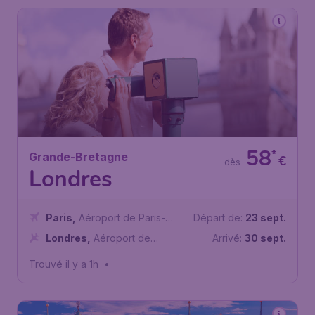
58
*
Grande-Bretagne
€
dès
Londres
Paris
,
Aéroport de Paris-
Départ de:
23 sept.
Charles de Gaulle
Londres
,
Aéroport de
Arrivé:
30 sept.
Londres-Luton
Trouvé il y a 1h
•