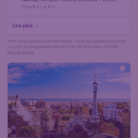
Trouvé il y a 1h
•
Lire plus
*Prix initiaux pour un vol aller-retour. Taxes et suppléments inclus.
Les prix ne comprennent pas les frais de réservation à 9,99€.
Plus de détails
58
*
Espagne
€
dès
Barcelone