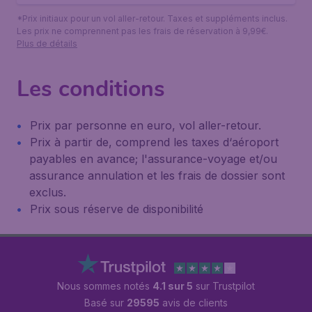
*Prix initiaux pour un vol aller-retour. Taxes et suppléments inclus.
Les prix ne comprennent pas les frais de réservation à 9,99€.
Plus de détails
Les conditions
Prix par personne en euro, vol aller-retour.
Prix à partir de, comprend les taxes d‘aéroport
payables en avance; l'assurance-voyage et/ou
assurance annulation et les frais de dossier sont
exclus.
Prix sous réserve de disponibilité
Nous sommes notés
4.1 sur 5
sur Trustpilot
Basé sur
29595
avis de clients