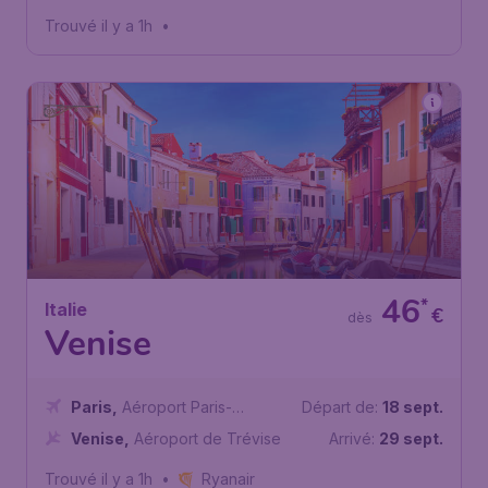
Vinci de Rome Fiumicino
Trouvé il y a 1h
•
46
*
Italie
€
dès
Venise
Paris
,
Aéroport Paris-
Départ de:
18 sept.
Beauvais
Venise
,
Aéroport de Trévise
Arrivé:
29 sept.
Trouvé il y a 1h
•
Ryanair