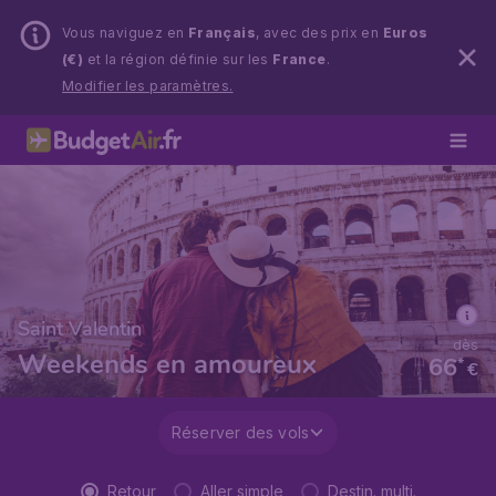
Vous naviguez en
Français
, avec des prix en
Euros
(€)
et la région définie sur les
France
.
Modifier les paramètres.
Saint Valentin
dès
Weekends en amoureux
66
*
€
Réserver des vols
Retour
Aller simple
Destin. multi.