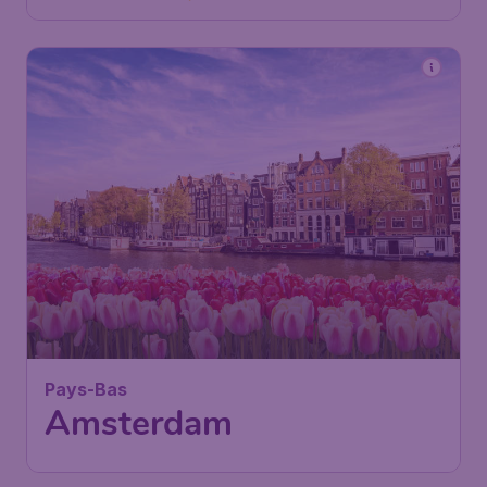
160
*
Pays-Bas
€
dès
Amsterdam
Paris
,
Aéroport de Paris-
Départ de:
12 oct.
Charles de Gaulle
Amsterdam
,
Aéroport
Arrivé:
19 oct.
Schiphol (Amsterdam)
Trouvé il y a 1h
•
Air France