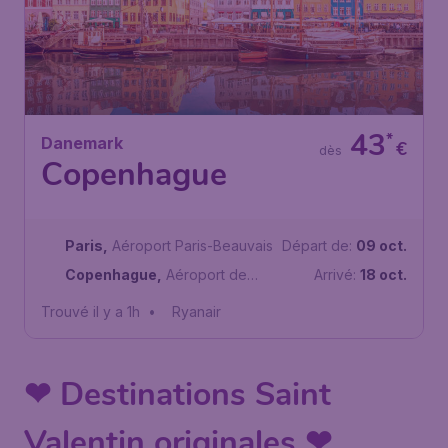
43
*
Danemark
€
dès
Copenhague
Paris
,
Aéroport Paris-Beauvais
Départ de:
09 oct.
Copenhague
,
Aéroport de
Arrivé:
18 oct.
Copenhague
Trouvé il y a 1h
•
Ryanair
❤ Destinations Saint
Valentin originales ❤