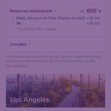
655
*
Réservez maintenant
€
dès
Paris
,
Aéroport de Paris-Charles de Gaulle
• 06 oct.
Île
• 15 oct.
Maurice
,
Aéroport international Sir-Seewoosagur-Ramgo
Trouvé il y a 1h
•
Saudia
Lire plus
*Prix initiaux pour un vol aller-retour. Taxes et suppléments inclus.
Les prix ne comprennent pas les frais de réservation à 9,99€.
Plus de détails
Los Angeles