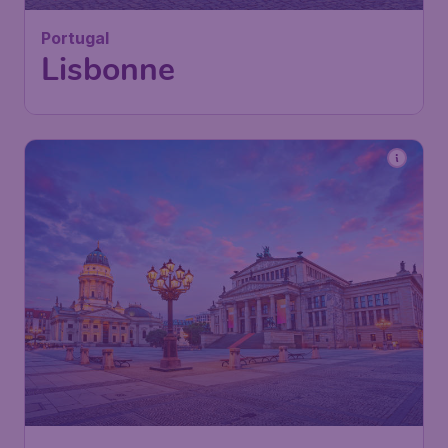
Portugal
Lisbonne
69
*
Allemagne
€
dès
Berlin
Paris
,
Aéroport de Paris-Orly
Départ de:
03 déc.