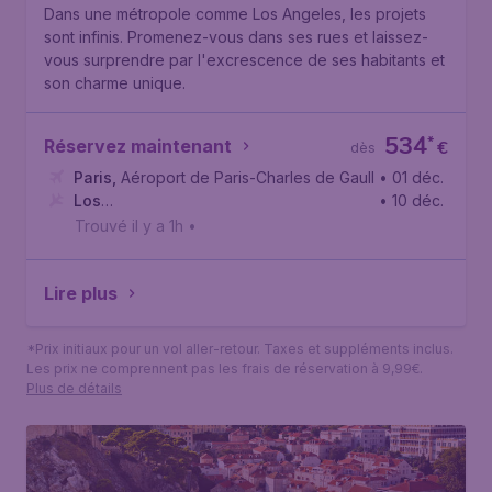
Dans une métropole comme Los Angeles, les projets
sont infinis. Promenez-vous dans ses rues et laissez-
vous surprendre par l'excrescence de ses habitants et
son charme unique.
534
*
Réservez maintenant
€
dès
Paris
,
Aéroport de Paris-Charles de Gaulle
• 01 déc.
Los
• 10 déc.
Angeles
,
Aéroport international de Los Angeles
Trouvé il y a 1h
•
Lire plus
*Prix initiaux pour un vol aller-retour. Taxes et suppléments inclus.
Les prix ne comprennent pas les frais de réservation à 9,99€.
Plus de détails