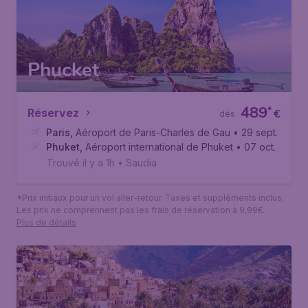
Phucket
489
*
Réservez
€
dès
Paris
,
Aéroport de Paris-Charles de Gaulle
• 29 sept.
Phuket
,
Aéroport international de Phuket
• 07 oct.
Trouvé il y a 1h
•
Saudia
*Prix initiaux pour un vol aller-retour. Taxes et suppléments inclus.
Les prix ne comprennent pas les frais de réservation à 9,99€.
Plus de détails