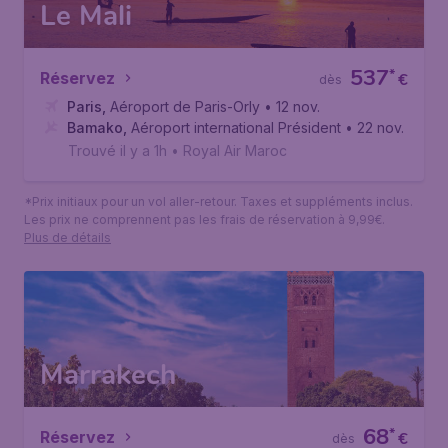
Le Mali
537
*
Réservez
€
dès
Paris
,
Aéroport de Paris-Orly
• 12 nov.
Bamako
,
Aéroport international Président Modibo Keïta 
• 22 nov.
Trouvé il y a 1h
•
Royal Air Maroc
*Prix initiaux pour un vol aller-retour. Taxes et suppléments inclus.
Les prix ne comprennent pas les frais de réservation à 9,99€.
Plus de détails
Marrakech
68
*
Réservez
€
dès