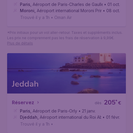
Paris
,
Aéroport de Paris-Charles de Gaulle
• 01 oct.
Moroni
,
Aéroport international Moroni Prince Saïd Ibrahim
• 08 oct.
Trouvé il y a 1h
•
Oman Air
*Prix initiaux pour un vol aller-retour. Taxes et suppléments inclus.
Les prix ne comprennent pas les frais de réservation à 9,99€.
Plus de détails
Jeddah
205
*
Réservez
€
dès
Paris
,
Aéroport de Paris-Orly
• 21 janv.
Djeddah
,
Aéroport international du Roi Abdelaziz
• 01 févr.
Trouvé il y a 1h
•