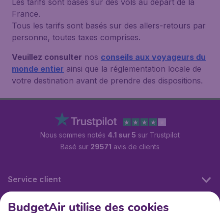
Les tarifs sont basés sur des vols au départ de la
France.
Tous les tarifs sont basés sur des allers-retours par
personne, toutes taxes comprises.
Veuillez consulter
nos
conseils aux voyageurs du
monde entier
ainsi que la réglementation locale de
votre destination avant de prendre des dispositions.
Nous sommes notés
4.1 sur 5
sur Trustpilot
Basé sur
29571
avis de clients
Service client
BudgetAir utilise des cookies
BudgetAir.fr