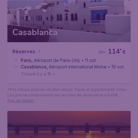
Casablanca
114
*
Réservez
€
dès
Paris
,
Aéroport de Paris-Orly
• 11 oct.
Casablanca
,
Aéroport international Mohammed V de Ca
• 19 oct.
Trouvé il y a 1h
•
*Prix initiaux pour un vol aller-retour. Taxes et suppléments inclus.
Les prix ne comprennent pas les frais de réservation à 9,99€.
Plus de détails