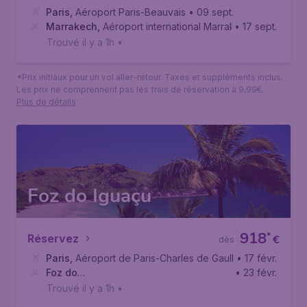
Paris
,
Aéroport Paris-Beauvais
• 09 sept.
Marrakech
,
Aéroport international Marrakech-Ménara
• 17 sept.
Trouvé il y a 1h
•
*Prix initiaux pour un vol aller-retour. Taxes et suppléments inclus.
Les prix ne comprennent pas les frais de réservation à 9,99€.
Plus de détails
Foz do Iguaçu
918
*
Réservez
€
dès
Paris
,
Aéroport de Paris-Charles de Gaulle
• 17 févr.
Foz do
• 23 févr.
Iguaçu
,
Aéroport international de Foz do Iguaçu
Trouvé il y a 1h
•