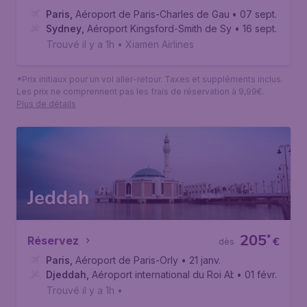
Paris
,
Aéroport de Paris-Charles de Gaulle
• 07 sept.
Sydney
,
Aéroport Kingsford-Smith de Sydney
• 16 sept.
Trouvé il y a 1h
•
Xiamen Airlines
*Prix initiaux pour un vol aller-retour. Taxes et suppléments inclus.
Les prix ne comprennent pas les frais de réservation à 9,99€.
Plus de détails
Jeddah
205
*
Réservez
€
dès
Paris
,
Aéroport de Paris-Orly
• 21 janv.
Djeddah
,
Aéroport international du Roi Abdelaziz
• 01 févr.
Trouvé il y a 1h
•