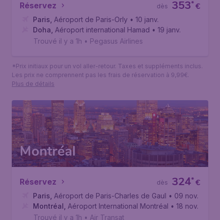
353
*
Réservez
€
dès
Paris
,
Aéroport de Paris-Orly
• 10 janv.
Doha
,
Aéroport international Hamad
• 19 janv.
Trouvé il y a 1h
•
Pegasus Airlines
*Prix initiaux pour un vol aller-retour. Taxes et suppléments inclus.
Les prix ne comprennent pas les frais de réservation à 9,99€.
Plus de détails
Montréal
324
*
Réservez
€
dès
Paris
,
Aéroport de Paris-Charles de Gaulle
• 09 nov.
Montréal
,
Aéroport International Montréal-Trudeau
• 18 nov.
Trouvé il y a 1h
•
Air Transat