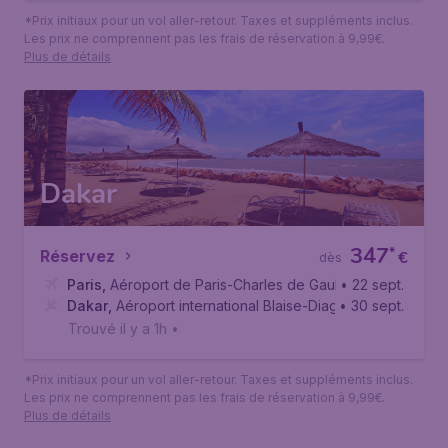
*Prix initiaux pour un vol aller-retour. Taxes et suppléments inclus.
Les prix ne comprennent pas les frais de réservation à 9,99€.
Plus de détails
Dakar
347
*
Réservez
€
dès
Paris
,
Aéroport de Paris-Charles de Gaulle
• 22 sept.
Dakar
,
Aéroport international Blaise-Diagne
• 30 sept.
Trouvé il y a 1h
•
*Prix initiaux pour un vol aller-retour. Taxes et suppléments inclus.
Les prix ne comprennent pas les frais de réservation à 9,99€.
Plus de détails