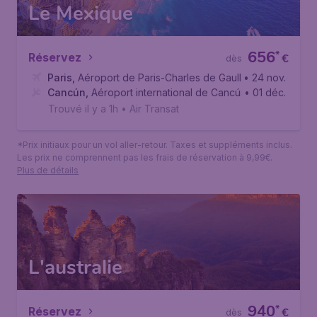
Le Mexique
656
*
Réservez
€
dès
Paris
,
Aéroport de Paris-Charles de Gaulle
• 24 nov.
Cancún
,
Aéroport international de Cancún
• 01 déc.
Trouvé il y a 1h
•
Air Transat
*Prix initiaux pour un vol aller-retour. Taxes et suppléments inclus.
Les prix ne comprennent pas les frais de réservation à 9,99€.
Plus de détails
L'australie
940
*
Réservez
€
dès