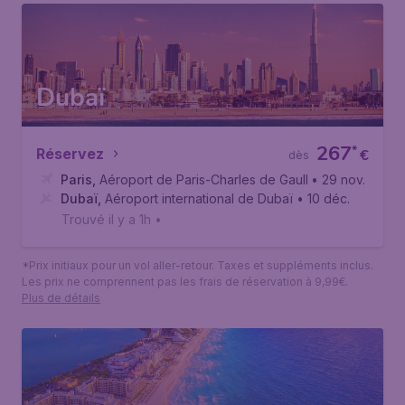
Dubaï
267
*
Réservez
€
dès
Paris
,
Aéroport de Paris-Charles de Gaulle
• 29 nov.
Dubaï
,
Aéroport international de Dubaï
• 10 déc.
Trouvé il y a 1h
•
*Prix initiaux pour un vol aller-retour. Taxes et suppléments inclus.
Les prix ne comprennent pas les frais de réservation à 9,99€.
Plus de détails