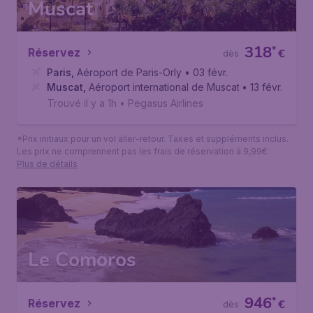
Muscat
318
*
Réservez
€
dès
Paris
,
Aéroport de Paris-Orly
• 03 févr.
Muscat
,
Aéroport international de Muscat
• 13 févr.
Trouvé il y a 1h
•
Pegasus Airlines
*Prix initiaux pour un vol aller-retour. Taxes et suppléments inclus.
Les prix ne comprennent pas les frais de réservation à 9,99€.
Plus de détails
Le Comoros
946
*
Réservez
€
dès