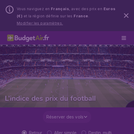
Vous naviguez en
Français
, avec des prix en
Euros
(€)
et la région définie sur les
France
.
Modifier les paramètres.
L’indice des prix du football
Réserver des vols
Retour
Aller simple
Destin. multi.