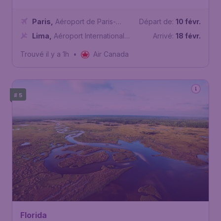
Paris
,
Aéroport de Paris-
Départ de:
10 févr.
Charles de Gaulle
Lima
,
Aéroport International
Arrivé:
18 févr.
Jorge Chávez
Trouvé il y a 1h
•
Air Canada
# 5
420
*
Florida
€
dès
Parc national des
Everglades