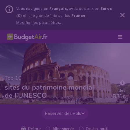
Vous naviguez en
Français
, avec des prix en
Euros
(€)
et la région définie sur les
France
.
Modifier les paramètres.
Top 10
sites du patrimoine mondial
dès
de l'UNESCO
83
*
€
Réserver des vols
Retour
Aller simple
Destin. multi.