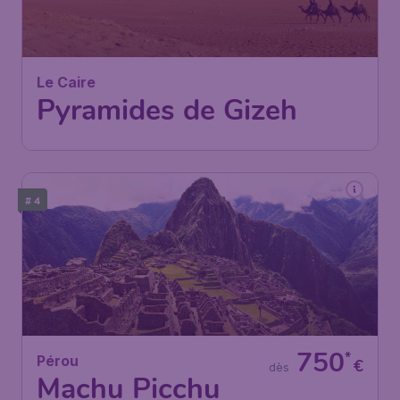
Le Caire
Pyramides de Gizeh
# 4
750
*
Pérou
€
dès
Machu Picchu