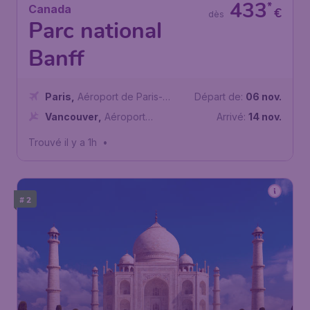
433
*
Canada
€
dès
Parc national
Banff
Paris
,
Aéroport de Paris-
Départ de:
06 nov.
Charles de Gaulle
Vancouver
,
Aéroport
Arrivé:
14 nov.
international de Vancouver
Trouvé il y a 1h
•
# 2