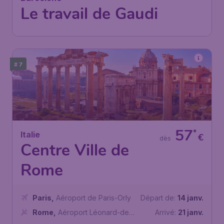
Le travail de Gaudi
# 7
57
*
Italie
€
dès
Centre Ville de
Rome
Paris
,
Aéroport de Paris-Orly
Départ de:
14 janv.
Rome
,
Aéroport Léonard-de-
Arrivé:
21 janv.
Vinci de Rome Fiumicino