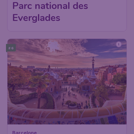
Paris
,
Aéroport de Paris-
Départ de:
24 nov.
Charles de Gaulle
Miami
,
Aéroport international
Arrivé:
04 déc.
de Miami
Trouvé il y a 1h
•
Icelandair
# 6
Barcelone