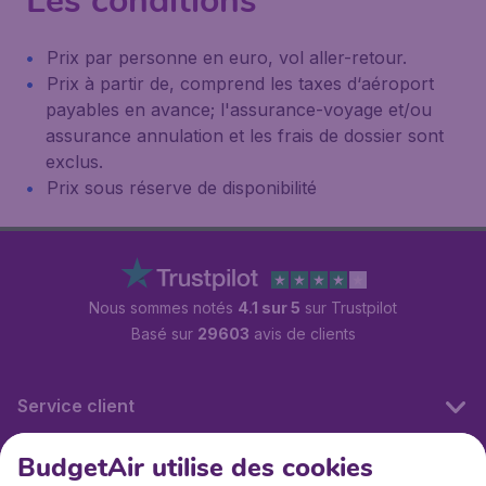
Les conditions
Prix par personne en euro, vol aller-retour.
Prix à partir de, comprend les taxes d‘aéroport
payables en avance; l'assurance-voyage et/ou
assurance annulation et les frais de dossier sont
exclus.
Prix sous réserve de disponibilité
Nous sommes notés
4.1 sur 5
sur Trustpilot
Basé sur
29603
avis de clients
Service client
BudgetAir utilise des cookies
BudgetAir.fr