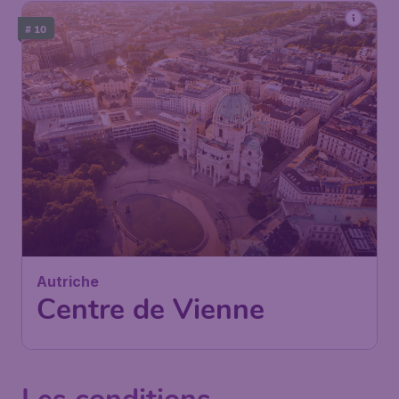
# 10
78
*
Autriche
€
dès
Centre de Vienne
Paris
,
Aéroport Paris-
Départ de:
26 août
Beauvais
Vienne
,
Aéroport de Vienne
Arrivé:
04 sept.
Trouvé il y a 1h
•
Ryanair