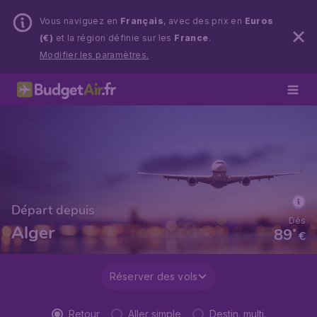
Vous naviguez en
Français
, avec des prix en
Euros
(€)
et la région définie sur les
France
.
Modifier les paramètres.
Départ depuis
Dès
Alger
89
*
€
Réserver des vols
Retour
Aller simple
Destin. multi.