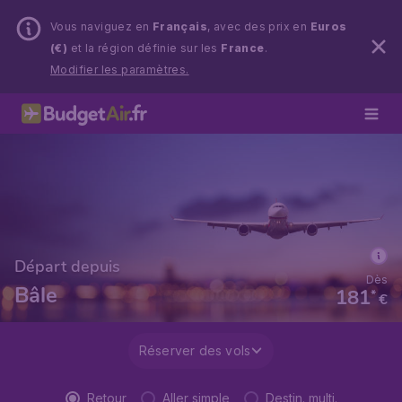
Vous naviguez en
Français
, avec des prix en
Euros
(€)
et la région définie sur les
France
.
Modifier les paramètres.
Départ depuis
Dès
Bâle
181
*
€
Réserver des vols
Retour
Aller simple
Destin. multi.