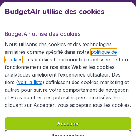
BudgetAir utilise des cookies
BudgetAir.fr
BudgetAir utilise des cookies
Sites internationaux
Nous utilisons des cookies et des technologies
similaires comme spécifié dans notre
politique de
cookies
. Les cookies fonctionnels garantissent le bon
fonctionnement de nos sites Web et les cookies
analytiques améliorent l’expérience utilisateur. Des
tiers (
voir la liste
) définissent des cookies marketing et
autres pour suivre votre comportement de navigation
et vous montrer des publicités personnalisées. En
cliquant sur Accepter, vous acceptez tous les cookies.
Déclaration d’accessibilité
Conditions générales
Décharge de responsabilité
Déclaration de confidentialité
Cookies
Accepter
Droits d’auteur © 2026
Personnaliser