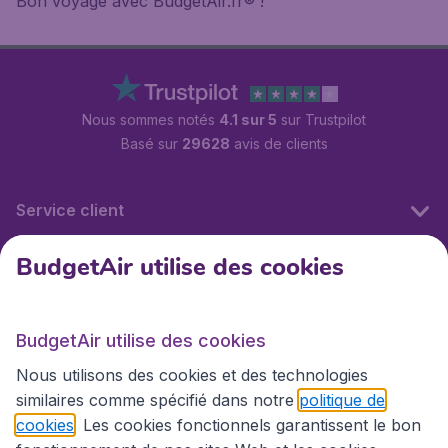
Bon voyage avec BudgetAir.fr® !
Nous sommes notés
4.1 sur 5
sur Trustpilot
Basé sur
29628
avis de clients
Service client
BudgetAir utilise des cookies
BudgetAir.fr
BudgetAir utilise des cookies
Sites internationaux
Nous utilisons des cookies et des technologies
similaires comme spécifié dans notre
politique de
cookies
. Les cookies fonctionnels garantissent le bon