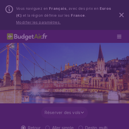
Vous naviguez en
Français
, avec des prix en
Euros
(€)
et la région définie sur les
France
.
Modifier les paramètres.
Réserver des vols
Retour
Aller simple
Destin. multi.