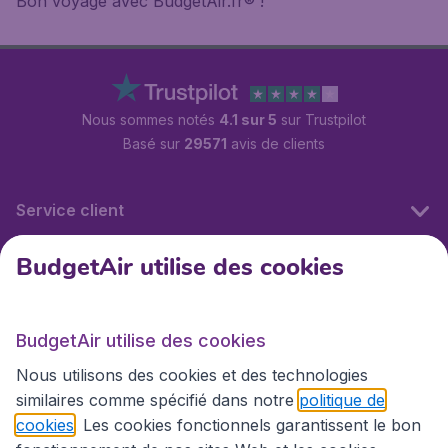
Bon voyage avec BudgetAir.fr® !
Nous sommes notés
4.1 sur 5
sur Trustpilot
Basé sur
29571
avis de clients
Service client
BudgetAir utilise des cookies
BudgetAir.fr
BudgetAir utilise des cookies
Sites internationaux
Nous utilisons des cookies et des technologies
similaires comme spécifié dans notre
politique de
cookies
. Les cookies fonctionnels garantissent le bon