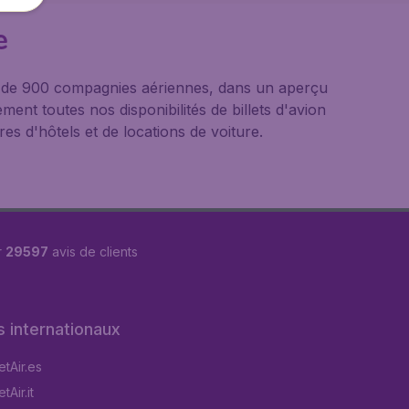
e
us de 900 compagnies aériennes, dans un aperçu
ement toutes nos disponibilités de billets d'avion
s d'hôtels et de locations de voiture.
r
29597
avis de clients
s internationaux
tAir.es
Air.it