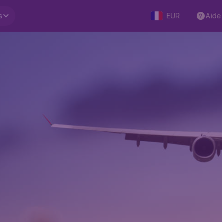
s
EUR
Aide