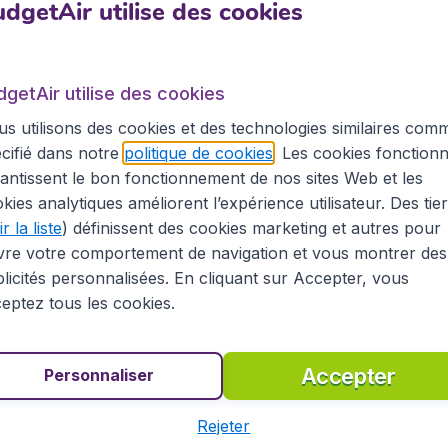
rez le réserver en un clic sur notre site.
dgetAir utilise des cookies
x
dgetAir utilise des cookies
s utilisons des cookies et des technologies similaires com
uis Bordeaux. L’aéroport
Bordeaux Mérignac
(BOD) est un a
e base pour les compagnies aériennes Air France et Volote
cifié dans notre
politique de cookies
. Les cookies fonctionn
africaines. Avec plus de 4 millions de passagers, il est le 
antissent le bon fonctionnement de nos sites Web et les
 terminaux.
kies analytiques améliorent l’expérience utilisateur. Des tie
r la liste
) définissent des cookies marketing et autres pour
vre votre comportement de navigation et vous montrer des
licités personnalisées. En cliquant sur Accepter, vous
 à Fort-de-France
eptez tous les cookies.
e pour sa renommée mondiale, découvrir la culture unique,
e point de départ vers une autre destination, BudgetAir 
Accepter
Personnaliser
mations pratiques concernant Fort-de-France sur sa page d
'hôtel et votre location de voiture à l'avance, également s
Rejeter