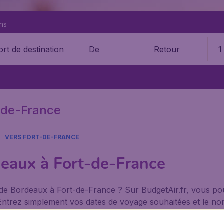
ons
De
Retour
1
-de-France
VERS FORT-DE-FRANCE
deaux à Fort-de-France
 de Bordeaux à Fort-de-France ? Sur BudgetAir.fr, vous p
le. Entrez simplement vos dates de voyage souhaitées et le 
vion possibles, en comparant les offres de compagnies aérien