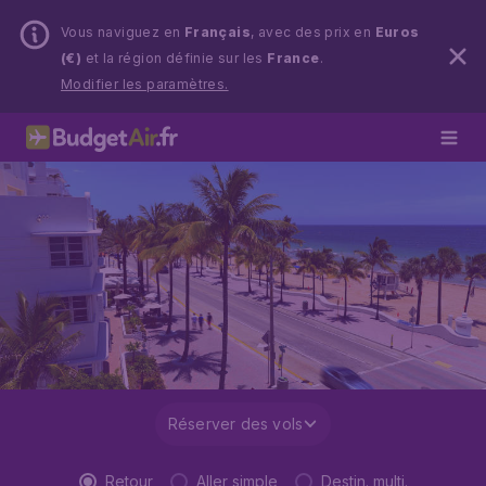
Vous naviguez en
Français
, avec des prix en
Euros
(€)
et la région définie sur les
France
.
Modifier les paramètres.
Réserver des vols
Retour
Aller simple
Destin. multi.