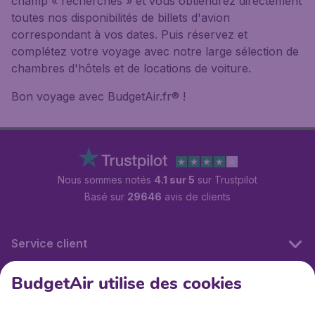
champ « recherches » et vous obtiendrez directement
toutes nos disponibilités de billets d'avion
correspondant à vos dates. Puis réservez et
complétez votre voyage avec notre large sélection de
chambres d'hôtels et de locations de voiture.
Bon voyage avec BudgetAir.fr® !
Nous sommes notés
4.1 sur 5
sur Trustpilot
Basé sur
29646
avis de clients
Service client
BudgetAir utilise des cookies
BudgetAir.fr