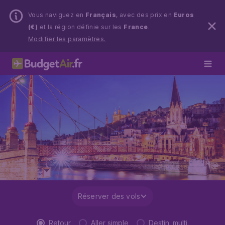
Vous naviguez en
Français
, avec des prix en
Euros
(€)
et la région définie sur les
France
.
Modifier les paramètres.
Réserver des vols
Retour
Aller simple
Destin. multi.