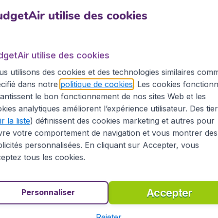
n clic sur notre site.
dgetAir utilise des cookies
ourg
dgetAir utilise des cookies
la France, il peut être intéressant de rejoindre Luxembourg 
s utilisons des cookies et des technologies similaires com
. Depuis Luxembourg, il est ainsi facile de se rendre à Ni
cifié dans notre
politique de cookies
. Les cookies fonctionn
si appelé le Findel, est situé au nord-est de la ville de 
antissent le bon fonctionnement de nos sites Web et les
n commun avec trois lignes de bus. Il accueille chaque anné
kies analytiques améliorent l’expérience utilisateur. Des tie
rt, vers une trentaine de destinations européennes, la plus
r la liste
) définissent des cookies marketing et autres pour
vre votre comportement de navigation et vous montrer des
licités personnalisées. En cliquant sur Accepter, vous
 à Nice
eptez tous les cookies.
renommée mondiale, découvrir la culture unique, la popula
Accepter
Personnaliser
t vers une autre destination, BudgetAir vous aidera à re
ons pratiques concernant Nice sur sa page dédiée. Organis
Rejeter