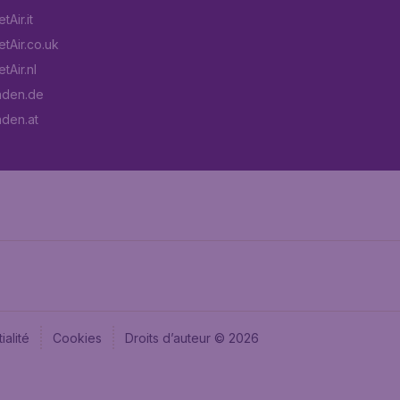
Air.it
tAir.co.uk
tAir.nl
aden.de
aden.at
ialité
Cookies
Droits d’auteur © 2026