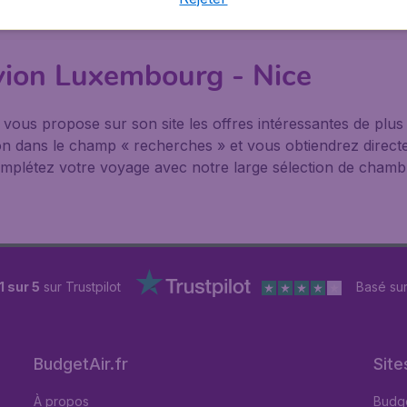
ation de voiture à l'avance, également sur BudgetAir.fr.
avion Luxembourg - Nice
® vous propose sur son site les offres intéressantes de pl
nation dans le champ « recherches » et vous obtiendrez direct
mplétez votre voyage avec notre large sélection de chambre
1 sur 5
sur Trustpilot
Basé su
BudgetAir.fr
Site
À propos
Budge