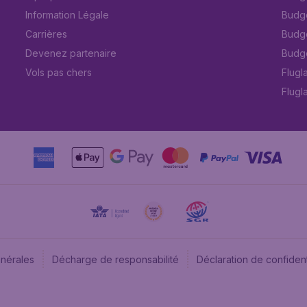
Information Légale
Budget
Carrières
Budge
Devenez partenaire
Budge
Vols pas chers
Flugl
Flugl
énérales
Décharge de responsabilité
Déclaration de confident