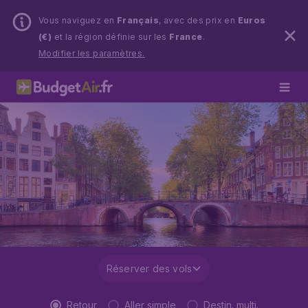
Vous naviguez en
Français
, avec des prix en
Euros
(€)
et la région définie sur les
France
.
Modifier les paramètres.
Réserver des vols
Retour
Aller simple
Destin. multi.