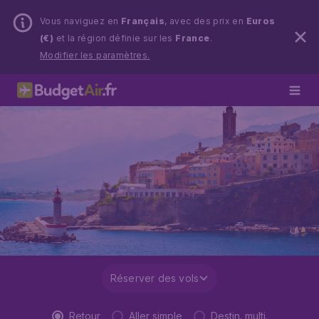
Vous naviguez en
Français
, avec des prix en
Euros
(€)
et la région définie sur les
France
.
Modifier les paramètres.
Réserver des vols
Retour
Aller simple
Destin. multi.