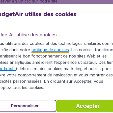
ver en un clic sur notre site.
dgetAir utilise des cookies
 avez fait le bon choix. L'aéroport de
Lyon Saint-Exupér
dgetAir utilise des cookies
vols y sont donc très nombreuses. Les destinations desservie
s utilisons des cookies et des technologies similaires com
nord-africaines. Au Moyen-Orient, vous pourrez rejoindre 
cifié dans notre
politique de cookies
. Les cookies fonctionn
n-Saint-Exupéry, vous trouverez ainsi plus de 40 compagn
antissent le bon fonctionnement de nos sites Web et les
a, HOP !, Iberia, Emirates, British Airways, Royal Air Maroc
kies analytiques améliorent l’expérience utilisateur. Des tie
 facilement l'aéroport de Lyon depuis la gare Lyon Part-Die
r la liste
) définissent des cookies marketing et autres pour
vre votre comportement de navigation et vous montrer des
licités personnalisées. En cliquant sur Accepter, vous
eptez tous les cookies.
 à Johannesbourg
Accepter
Personnaliser
g pour sa renommée mondiale, découvrir la culture unique,