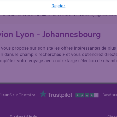
e point de départ vers une autre destination, BudgetAir 
Rejeter
mations pratiques concernant Johannesbourg sur sa page d
hôtel et votre location de voiture à l'avance, également 
avion Lyon - Johannesbourg
® vous propose sur son site les offres intéressantes de pl
nation dans le champ « recherches » et vous obtiendrez direct
mplétez votre voyage avec notre large sélection de chambre
1 sur 5
sur Trustpilot
Basé su