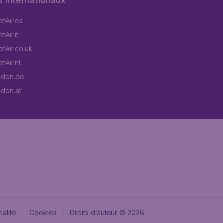
s internationaux
tAir.es
Air.it
tAir.co.uk
tAir.nl
aden.de
aden.at
ialité
Cookies
Droits d’auteur © 2026