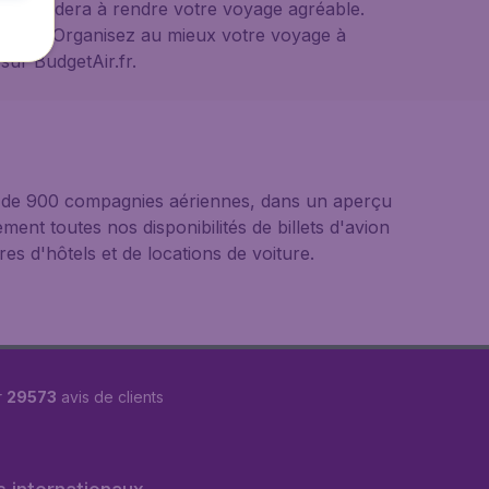
vous aidera à rendre votre voyage agréable.
édiée. Organisez au mieux votre voyage à
sur BudgetAir.fr.
us de 900 compagnies aériennes, dans un aperçu
ement toutes nos disponibilités de billets d'avion
s d'hôtels et de locations de voiture.
r
29573
avis de clients