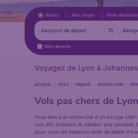
Type de vol
Retour
Aller simple
Multi-destinati
Départ de
Où
Vols directs
Voyagez de Lyon à Johanne
ACCUEIL
VOLS
FRANCE
DEPUIS LYON
VER
Vols pas chers de Lyo
Vous êtes à la recherche d'un vol pas cher
vols afin d'obtenir le meilleur prix possib
pour vous les meilleurs tarifs de billets d'