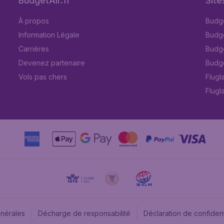
BudgetAir.fr
Site
À propos
Budge
Information Légale
Budget
Carrières
Budge
Devenez partenaire
Budge
Vols pas chers
Flugl
Flugl
énérales
Décharge de responsabilité
Déclaration de confident