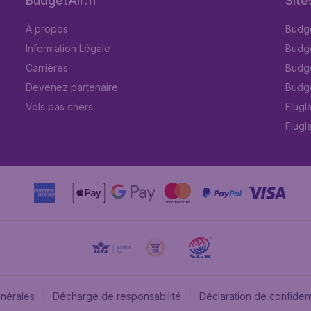
BudgetAir.fr
Site
À propos
Budge
Information Légale
Budget
Carrières
Budge
Devenez partenaire
Budge
Vols pas chers
Flugl
Flugl
énérales
Décharge de responsabilité
Déclaration de confident