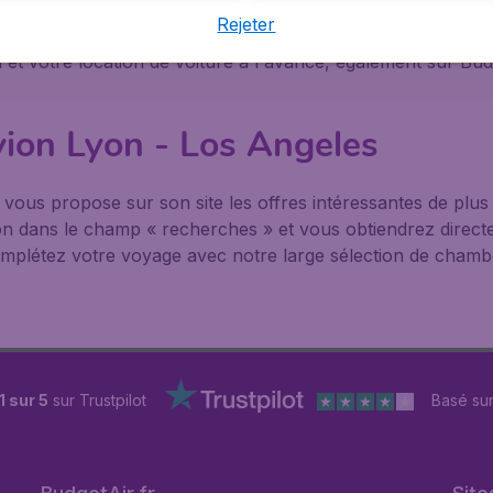
e départ vers une autre destination, BudgetAir vous aider
Rejeter
ons pratiques concernant Los Angeles sur sa page dédiée. 
et votre location de voiture à l'avance, également sur Budg
vion Lyon - Los Angeles
® vous propose sur son site les offres intéressantes de pl
nation dans le champ « recherches » et vous obtiendrez direct
mplétez votre voyage avec notre large sélection de chambre
1 sur 5
sur Trustpilot
Basé su