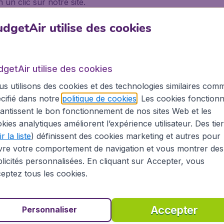
un clic sur notre site.
dgetAir utilise des cookies
 avez fait le bon choix. L'aéroport de
Lyon Saint-Exupér
dgetAir utilise des cookies
vols y sont donc très nombreuses. Les destinations desservie
s utilisons des cookies et des technologies similaires com
nord-africaines. Au Moyen-Orient, vous pourrez rejoindre 
cifié dans notre
politique de cookies
. Les cookies fonctionn
n-Saint-Exupéry, vous trouverez ainsi plus de 40 compagn
antissent le bon fonctionnement de nos sites Web et les
a, HOP !, Iberia, Emirates, British Airways, Royal Air Maroc
kies analytiques améliorent l’expérience utilisateur. Des tie
 facilement l'aéroport de Lyon depuis la gare Lyon Part-Die
r la liste
) définissent des cookies marketing et autres pour
vre votre comportement de navigation et vous montrer des
licités personnalisées. En cliquant sur Accepter, vous
eptez tous les cookies.
 à Los Angeles
Accepter
Personnaliser
pour sa renommée mondiale, découvrir la culture unique, l