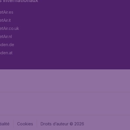
s internationaux
tAir.es
Air.it
tAir.co.uk
tAir.nl
aden.de
aden.at
ialité
Cookies
Droits d’auteur © 2026