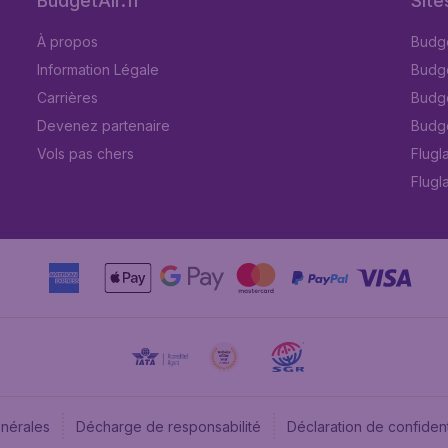
BudgetAir.fr
Site
À propos
Budge
Information Légale
Budget
Carrières
Budge
Devenez partenaire
Budge
Vols pas chers
Flugl
Flugl
énérales
Décharge de responsabilité
Déclaration de confident