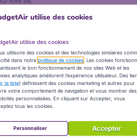
sur notre site.
dgetAir utilise des cookies
 avez fait le bon choix. L'aéroport de
Lyon Saint-Exupér
dgetAir utilise des cookies
vols y sont donc très nombreuses. Les destinations desservie
s utilisons des cookies et des technologies similaires com
nord-africaines. Au Moyen-Orient, vous pourrez rejoindre 
cifié dans notre
politique de cookies
. Les cookies fonctionn
n-Saint-Exupéry, vous trouverez ainsi plus de 40 compagn
antissent le bon fonctionnement de nos sites Web et les
a, HOP !, Iberia, Emirates, British Airways, Royal Air Maroc
kies analytiques améliorent l’expérience utilisateur. Des tie
 facilement l'aéroport de Lyon depuis la gare Lyon Part-Die
r la liste
) définissent des cookies marketing et autres pour
vre votre comportement de navigation et vous montrer des
licités personnalisées. En cliquant sur Accepter, vous
eptez tous les cookies.
à Manille
Accepter
Personnaliser
sa renommée mondiale, découvrir la culture unique, la pop