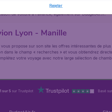
t vers une autre destination, BudgetAir vous aidera à re
Rejeter
ns pratiques concernant Manille sur sa page dédiée. Organ
ation de voiture à l'avance, également sur BudgetAir.fr.
vion Lyon - Manille
® vous propose sur son site les offres intéressantes de pl
nation dans le champ « recherches » et vous obtiendrez direct
mplétez votre voyage avec notre large sélection de chambre
1 sur 5
sur Trustpilot
Basé su