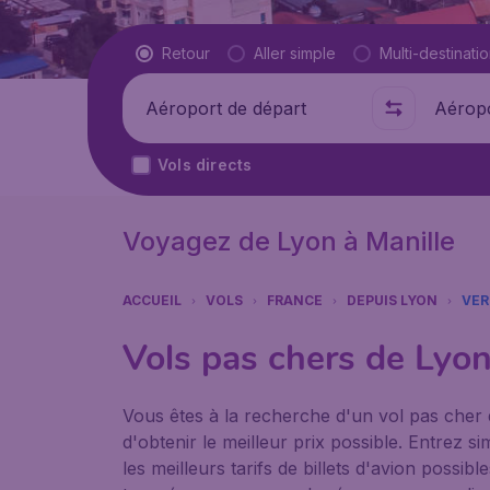
Type de vol
Retour
Aller simple
Multi-destinati
Départ de
Où
Vols directs
Voyagez de Lyon à Manille
ACCUEIL
VOLS
FRANCE
DEPUIS LYON
VER
Vols pas chers de Lyon
Vous êtes à la recherche d'un vol pas cher 
d'obtenir le meilleur prix possible. Entrez
les meilleurs tarifs de billets d'avion possi