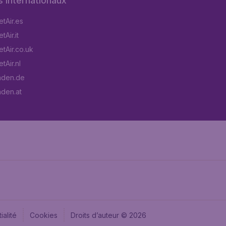
s internationaux
tAir.es
Air.it
tAir.co.uk
tAir.nl
aden.de
aden.at
ialité
Cookies
Droits d’auteur © 2026