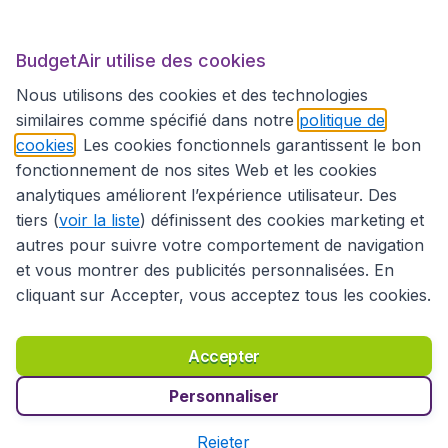
BudgetAir.fr
BudgetAir utilise des cookies
Sites internationaux
Nous utilisons des cookies et des technologies
similaires comme spécifié dans notre
politique de
cookies
. Les cookies fonctionnels garantissent le bon
fonctionnement de nos sites Web et les cookies
analytiques améliorent l’expérience utilisateur. Des
tiers (
voir la liste
) définissent des cookies marketing et
autres pour suivre votre comportement de navigation
et vous montrer des publicités personnalisées. En
cliquant sur Accepter, vous acceptez tous les cookies.
Déclaration d’accessibilité
Conditions générales
Décharge de responsabilité
Déclaration de confidentialité
Cookies
Accepter
Droits d’auteur © 2026
Personnaliser
Rejeter