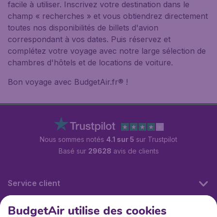
facile à utiliser. Inscrivez votre destination dans le
champ « recherches » et vous obtiendrez directement
toutes nos disponibilités de billets d'avion
correspondant à vos dates. Puis réservez et
complétez votre voyage avec notre large sélection de
chambres d'hôtels et de locations de voiture.
Bon voyage avec BudgetAir.fr® !
Nous sommes notés
4.1 sur 5
sur Trustpilot
Basé sur
29628
avis de clients
Service client
BudgetAir utilise des cookies