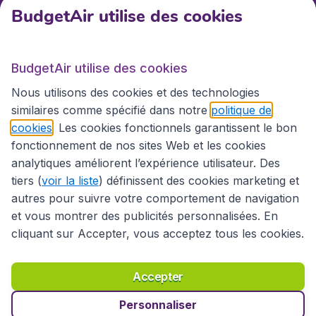
BudgetAir utilise des cookies
BudgetAir.fr
BudgetAir utilise des cookies
Sites internationaux
Nous utilisons des cookies et des technologies
similaires comme spécifié dans notre
politique de
cookies
. Les cookies fonctionnels garantissent le bon
fonctionnement de nos sites Web et les cookies
analytiques améliorent l’expérience utilisateur. Des
tiers (
voir la liste
) définissent des cookies marketing et
autres pour suivre votre comportement de navigation
et vous montrer des publicités personnalisées. En
cliquant sur Accepter, vous acceptez tous les cookies.
Déclaration d’accessibilité
Conditions générales
Décharge de responsabilité
Déclaration de confidentialité
Cookies
Accepter
Droits d’auteur © 2026
Personnaliser