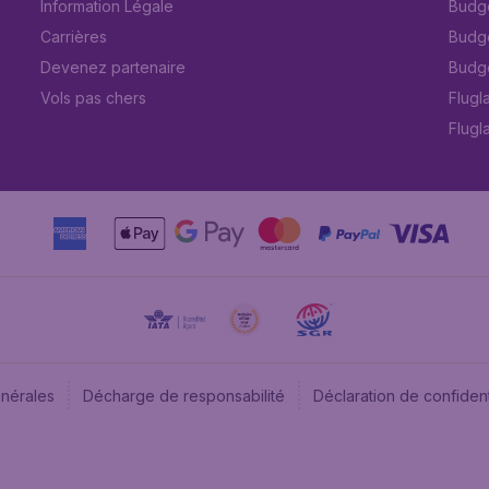
Information Légale
Budget
Carrières
Budge
Devenez partenaire
Budge
Vols pas chers
Flugl
Flugl
énérales
Décharge de responsabilité
Déclaration de confident