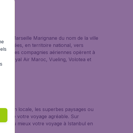
pelé Marseille Marignane du nom de la ville
me
roposées, en territoire national, vers
els
ombreuses compagnies aériennes opèrent à
zur, Royal Air Maroc, Vueling, Volotea et
rs
pulation locale, les superbes paysages ou
 rendre votre voyage agréable. Sur
nisez au mieux votre voyage à Istanbul en