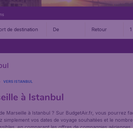
ons
De
Retour
1
bul
VERS ISTANBUL
ille à Istanbul
de Marseille à Istanbul ? Sur BudgetAir.fr, vous pourrez f
ntrez simplement vos dates de voyage souhaitées et le nomb
possibles, en comparant les offres de compagnies aériennes. 