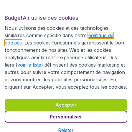
BudgetAir.fr
BudgetAir utilise des cookies
Sites internationaux
Nous utilisons des cookies et des technologies
similaires comme spécifié dans notre
politique de
cookies
. Les cookies fonctionnels garantissent le bon
fonctionnement de nos sites Web et les cookies
analytiques améliorent l’expérience utilisateur. Des
tiers (
voir la liste
) définissent des cookies marketing et
autres pour suivre votre comportement de navigation
et vous montrer des publicités personnalisées. En
cliquant sur Accepter, vous acceptez tous les cookies.
Déclaration d’accessibilité
Conditions générales
Décharge de responsabilité
Déclaration de confidentialité
Cookies
Accepter
Droits d’auteur © 2026
Personnaliser
Rejeter