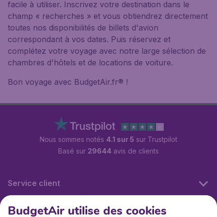
facile à utiliser. Inscrivez votre destination dans le
champ « recherches » et vous obtiendrez directement
toutes nos disponibilités de billets d'avion
correspondant à vos dates. Puis réservez et
complétez votre voyage avec notre large sélection de
chambres d'hôtels et de locations de voiture.
Bon voyage avec BudgetAir.fr® !
Nous sommes notés
4.1 sur 5
sur Trustpilot
Basé sur
29644
avis de clients
Service client
BudgetAir utilise des cookies