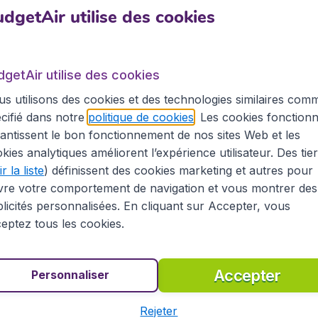
ourrez le réserver en un clic sur notre site.
dgetAir utilise des cookies
dgetAir utilise des cookies
e Marseille, l'aéroport
Marseille Provence
(MRS), aussi ap
s utilisons des cookies et des technologies similaires com
millions de passagers. Plus de 130 lignes régulières y sont p
cifié dans notre
politique de cookies
. Les cookies fonctionn
r par exemple vers Alger, Tel Aviv et Antananarivo. De n
antissent le bon fonctionnement de nos sites Web et les
nt Air France, HOP!, Air Algérie, Ryanair, EasyJet, Aigle A
kies analytiques améliorent l’expérience utilisateur. Des tie
low cost.
r la liste
) définissent des cookies marketing et autres pour
vre votre comportement de navigation et vous montrer des
licités personnalisées. En cliquant sur Accepter, vous
 à Saint-Pétersbourg
eptez tous les cookies.
ourg pour sa renommée mondiale, découvrir la culture uniq
Accepter
Personnaliser
e point de départ vers une autre destination, BudgetAir 
mations pratiques concernant Saint-Pétersbourg sur sa pag
Rejeter
e d'hôtel et votre location de voiture à l'avance, égalemen