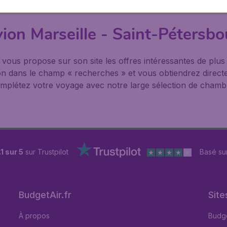
vion Marseille - Saint-Pétersb
® vous propose sur son site les offres intéressantes de pl
nation dans le champ « recherches » et vous obtiendrez direct
mplétez votre voyage avec notre large sélection de chambre
.1 sur 5
sur Trustpilot
Basé su
BudgetAir.fr
Site
À propos
Budge