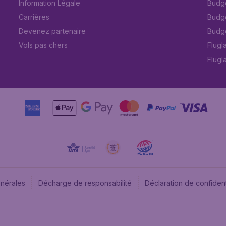
Information Légale
Budget
Carrières
Budge
Devenez partenaire
Budge
Vols pas chers
Flugl
Flugl
énérales
Décharge de responsabilité
Déclaration de confident