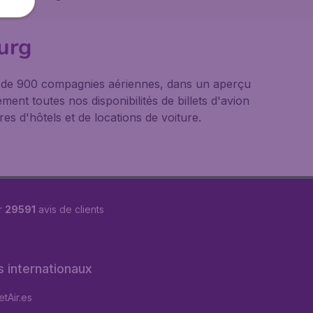
ourg
us de 900 compagnies aériennes, dans un aperçu
ement toutes nos disponibilités de billets d'avion
s d'hôtels et de locations de voiture.
r
29591
avis de clients
s internationaux
tAir.es