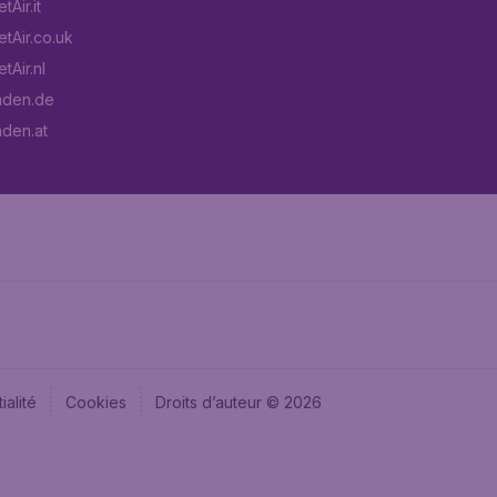
Air.it
tAir.co.uk
tAir.nl
aden.de
aden.at
ialité
Cookies
Droits d’auteur © 2026