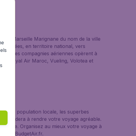
pelé Marseille Marignane du nom de la ville
me
roposées, en territoire national, vers
els
ombreuses compagnies aériennes opèrent à
zur, Royal Air Maroc, Vueling, Volotea et
rs
ue, la population locale, les superbes
vous aidera à rendre votre voyage agréable.
e dédiée. Organisez au mieux votre voyage à
t sur BudgetAir.fr.