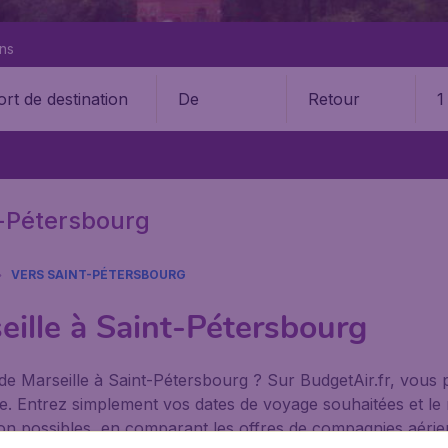
ons
De
Retour
1
t-Pétersbourg
VERS SAINT-PÉTERSBOURG
eille à Saint-Pétersbourg
 de Marseille à Saint-Pétersbourg ? Sur BudgetAir.fr, vous
sible. Entrez simplement vos dates de voyage souhaitées et 
vion possibles, en comparant les offres de compagnies aérien