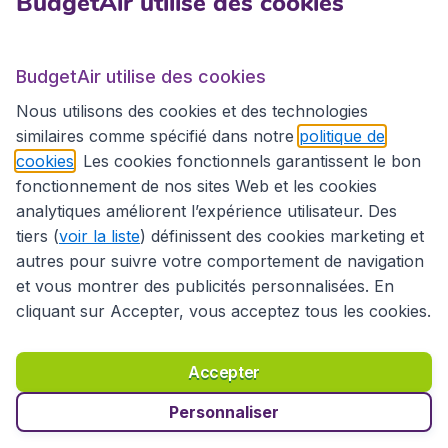
BudgetAir utilise des cookies
BudgetAir.fr
BudgetAir utilise des cookies
Sites internationaux
Nous utilisons des cookies et des technologies
similaires comme spécifié dans notre
politique de
cookies
. Les cookies fonctionnels garantissent le bon
fonctionnement de nos sites Web et les cookies
analytiques améliorent l’expérience utilisateur. Des
tiers (
voir la liste
) définissent des cookies marketing et
autres pour suivre votre comportement de navigation
et vous montrer des publicités personnalisées. En
cliquant sur Accepter, vous acceptez tous les cookies.
Déclaration d’accessibilité
Conditions générales
Décharge de responsabilité
Déclaration de confidentialité
Cookies
Accepter
Droits d’auteur © 2026
Personnaliser