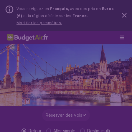
Vous naviguez en
Français
, avec des prix en
Euros
(€)
et la région définie sur les
France
.
Modifier les paramètres.
Réserver des vols
Retour
Aller simple
Destin. multi.