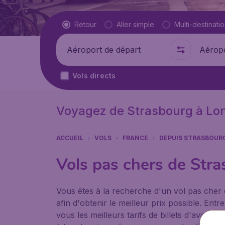
Type de vol
Retour
Aller simple
Multi-destinati
Départ de
Où
Vols directs
Voyagez de Strasbourg à Lo
ACCUEIL
VOLS
FRANCE
DEPUIS STRASBOUR
Vols pas chers de Str
Vous êtes à la recherche d'un vol pas cher
afin d'obtenir le meilleur prix possible. E
vous les meilleurs tarifs de billets d'avion