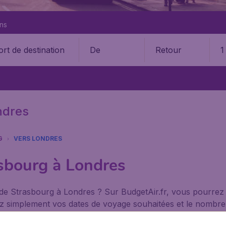
ons
De
Retour
1
ndres
G
VERS LONDRES
asbourg à Londres
 de Strasbourg à Londres ? Sur BudgetAir.fr, vous pourrez
ntrez simplement vos dates de voyage souhaitées et le nomb
 possibles, en comparant les offres de compagnies aériennes.