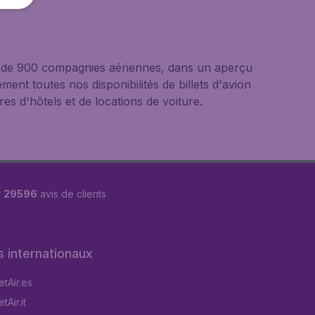
us de 900 compagnies aériennes, dans un aperçu
ement toutes nos disponibilités de billets d'avion
s d'hôtels et de locations de voiture.
r
29596
avis de clients
s internationaux
tAir.es
Air.it