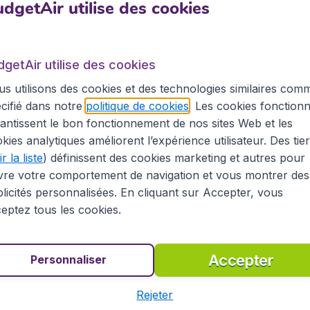
n un clic sur notre site.
dgetAir utilise des cookies
rg
dgetAir utilise des cookies
s utilisons des cookies et des technologies similaires com
sbourg. L’aéroport de
Strasbourg Entzheim
(SXB), est situ
agnie aérienne la plus importante de l’aéroport. Au total,
cifié dans notre
politique de cookies
. Les cookies fonctionn
aine de destinations européennes. Volotea et Vueling ont 
antissent le bon fonctionnement de nos sites Web et les
gers utilisent l’aéroport de Strasbourg Entzheim chaque an
kies analytiques améliorent l’expérience utilisateur. Des tie
r la liste
) définissent des cookies marketing et autres pour
vre votre comportement de navigation et vous montrer des
licités personnalisées. En cliquant sur Accepter, vous
 à Londres
eptez tous les cookies.
 sa renommée mondiale, découvrir la culture unique, la po
épart vers une autre destination, BudgetAir vous aidera à
Accepter
Personnaliser
ons pratiques concernant Londres sur sa page dédiée. Orga
ation de voiture à l'avance, également sur BudgetAir.fr.
Rejeter