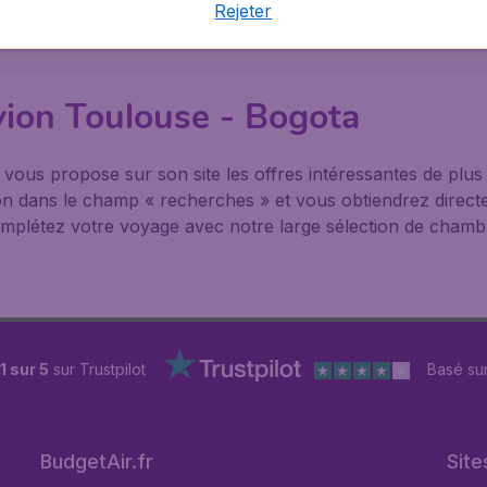
ons pratiques concernant Bogota sur sa page dédiée. Organ
Rejeter
ation de voiture à l'avance, également sur BudgetAir.fr.
avion Toulouse - Bogota
® vous propose sur son site les offres intéressantes de pl
nation dans le champ « recherches » et vous obtiendrez direct
mplétez votre voyage avec notre large sélection de chambre
1 sur 5
sur Trustpilot
Basé su
BudgetAir.fr
Site