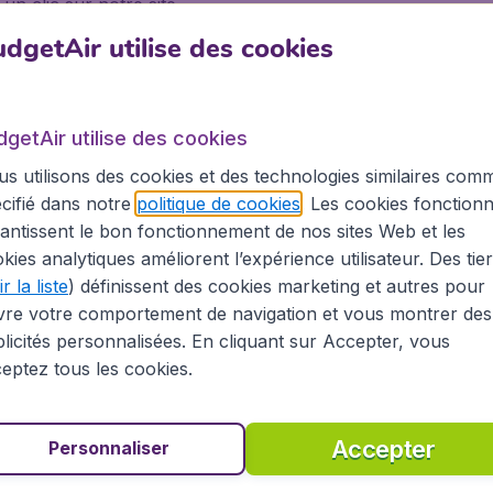
n clic sur notre site.
dgetAir utilise des cookies
dgetAir utilise des cookies
use. L’aéroport de
Toulouse Blagnac
(TLS) est situé à 7 km
s, l’aéroport de Toulouse-Blagnac est très proche du centr
s utilisons des cookies et des technologies similaires com
facile d’y accéder depuis le centre-ville, en navette, bus, tr
cifié dans notre
politique de cookies
. Les cookies fonctionn
antissent le bon fonctionnement de nos sites Web et les
ment l’aéroport de Toulouse-Blagnac, Ryanair prévoyant de 
kies analytiques améliorent l’expérience utilisateur. Des tie
direct, ainsi que de nombreuses destinations européennes e
r la liste
) définissent des cookies marketing et autres pour
is Toulouse sont Paris, Lyon et Londres.
vre votre comportement de navigation et vous montrer des
licités personnalisées. En cliquant sur Accepter, vous
eptez tous les cookies.
 à Bogota
Accepter
Personnaliser
sa renommée mondiale, découvrir la culture unique, la popu
t vers une autre destination, BudgetAir vous aidera à re