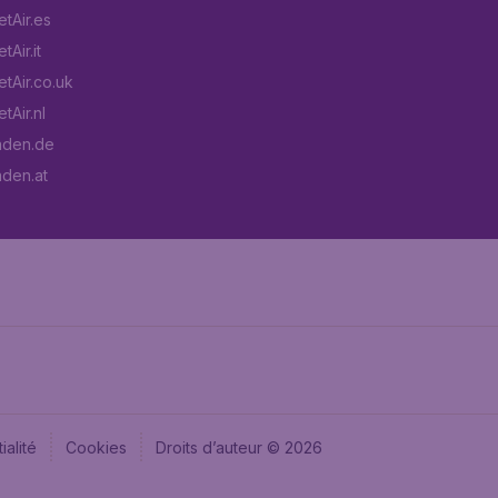
tAir.es
Air.it
tAir.co.uk
tAir.nl
aden.de
aden.at
ialité
Cookies
Droits d’auteur © 2026