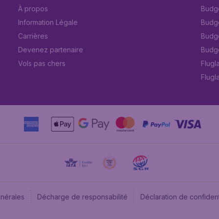
À propos
Budge
Information Légale
Budget
Carrières
Budge
Devenez partenaire
Budge
Vols pas chers
Flugl
Flugl
énérales
Décharge de responsabilité
Déclaration de confident