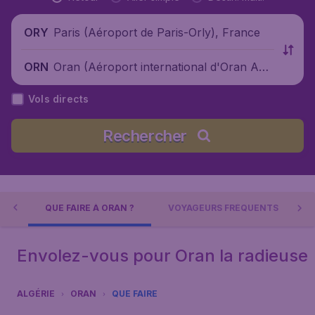
Paris (Aéroport de Paris-Orly), France
ORY
Oran (Aéroport international d'Oran Ah
ORN
med Ben Bella), Algérie
Vols directs
Rechercher
UES
QUE FAIRE À ORAN ?
VOYAGEURS FRÉQUENTS
Envolez-vous pour Oran la radieuse
ALGÉRIE
ORAN
QUE FAIRE