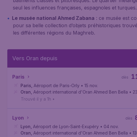
bâtiments classés et pittoresques. Le quartier mélange
seul les influences françaises, espagnoles et turques.
Le musée national Ahmed Zabana
: ce musée est c
pour sa belle collection d’objets préhistoriques trouv
les différentes régions du Maghreb.
Vers Oran depuis
1
Paris
dès
Paris
,
Aéroport de Paris-Orly
• 15 nov.
Oran
,
Aéroport international d'Oran Ahmed Ben Bella
• 2
Trouvé il y a 1h
•
Lyon
dès
Lyon
,
Aéroport de Lyon-Saint-Exupéry
• 04 nov.
Oran
,
Aéroport international d'Oran Ahmed Ben Bella
• 13