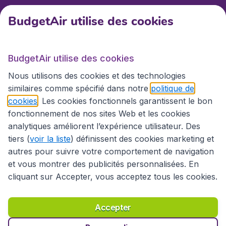
BudgetAir utilise des cookies
BudgetAir.fr
BudgetAir utilise des cookies
Sites internationaux
Nous utilisons des cookies et des technologies
similaires comme spécifié dans notre
politique de
cookies
. Les cookies fonctionnels garantissent le bon
fonctionnement de nos sites Web et les cookies
analytiques améliorent l’expérience utilisateur. Des
tiers (
voir la liste
) définissent des cookies marketing et
autres pour suivre votre comportement de navigation
et vous montrer des publicités personnalisées. En
cliquant sur Accepter, vous acceptez tous les cookies.
Déclaration d’accessibilité
Conditions générales
Décharge de responsabilité
Déclaration de confidentialité
Cookies
Accepter
Droits d’auteur © 2026