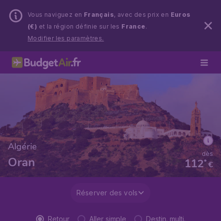
Vous naviguez en
Français
, avec des prix en
Euros
(€)
et la région définie sur les
France
.
Modifier les paramètres.
Algérie
dès
Oran
112
*
€
Réserver des vols
Retour
Aller simple
Destin. multi.