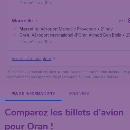
Trouvé il y a 1h
•
Marseille
dès
Marseille
,
Aéroport Marseille Provence
• 21 nov.
Oran
,
Aéroport international d'Oran Ahmed Ben Bella
• 2
Trouvé il y a 1h
•
Voir la liste complète
*Prix initiaux pour un vol aller-retour. Taxes et suppléments inclus. Les p
comprennent pas les frais de réservation à 9,99€.
Plus de détails
PLUS D'INFORMATIONS
VOLS VERS
Comparez les billets d’avion
pour Oran !