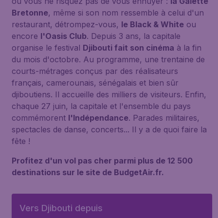
où vous ne risquez pas de vous ennuyer :
la Galette
Bretonne
, même si son nom ressemble à celui d'un
restaurant, détrompez-vous,
le Black & White
ou
encore
l'Oasis Club
. Depuis 3 ans, la capitale
organise le festival
Djibouti fait son cinéma
à la fin
du mois d'octobre. Au programme, une trentaine de
courts-métrages conçus par des réalisateurs
français, camerounais, sénégalais et bien sûr
djiboutiens. Il accueille des milliers de visiteurs. Enfin,
chaque 27 juin, la capitale et l'ensemble du pays
commémorent
l'Indépendance
. Parades militaires,
spectacles de danse, concerts... Il y a de quoi faire la
fête !
Profitez d'un vol pas cher parmi plus de 12 500
destinations sur le site de BudgetAir.fr.
Vers Djibouti depuis