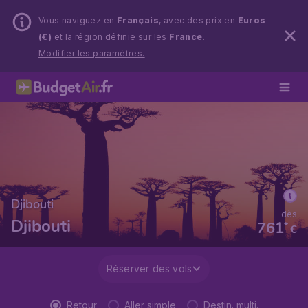
Vous naviguez en
Français
, avec des prix en
Euros
(€)
et la région définie sur les
France
.
Modifier les paramètres.
Djibouti
dès
Djibouti
761
*
€
Réserver des vols
Retour
Aller simple
Destin. multi.