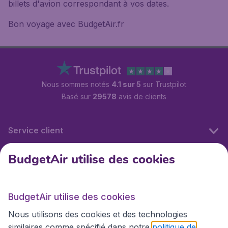
billets d'avion correspondant à vos dates.
Bon voyage avec BudgetAir.fr
Nous sommes notés
4.1 sur 5
sur Trustpilot
Basé sur
29578
avis de clients
Service client
BudgetAir utilise des cookies
BudgetAir.fr
BudgetAir utilise des cookies
Sites internationaux
Nous utilisons des cookies et des technologies
similaires comme spécifié dans notre
politique de