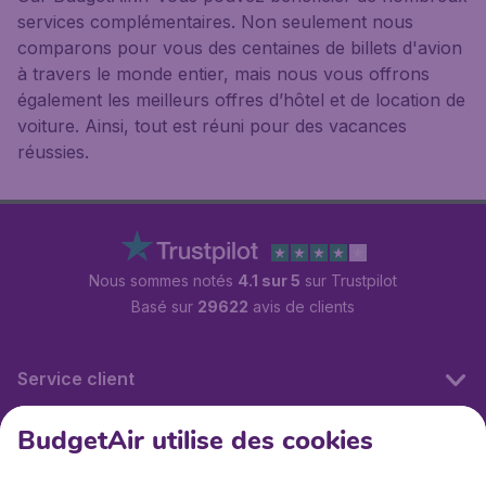
services complémentaires. Non seulement nous
comparons pour vous des centaines de billets d'avion
à travers le monde entier, mais nous vous offrons
également les meilleurs offres d’hôtel et de location de
voiture. Ainsi, tout est réuni pour des vacances
réussies.
Nous sommes notés
4.1 sur 5
sur Trustpilot
Basé sur
29622
avis de clients
Service client
BudgetAir utilise des cookies
BudgetAir.fr