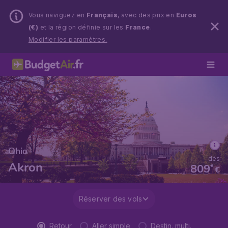
Vous naviguez en
Français
, avec des prix en
Euros
(€)
et la région définie sur les
France
.
Modifier les paramètres.
Ohio
dès
Akron
809
*
€
Réserver des vols
Retour
Aller simple
Destin. multi.