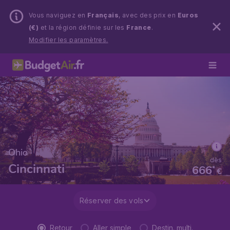
Vous naviguez en
Français
, avec des prix en
Euros
(€)
et la région définie sur les
France
.
Modifier les paramètres.
Ohio
dès
Cincinnati
666
*
€
Réserver des vols
Retour
Aller simple
Destin. multi.