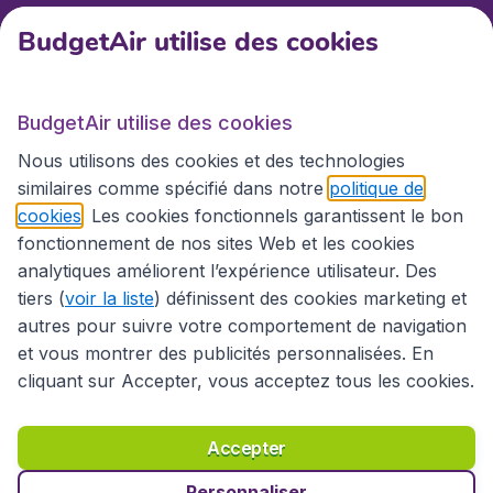
BudgetAir utilise des cookies
BudgetAir.fr
BudgetAir utilise des cookies
Sites internationaux
Nous utilisons des cookies et des technologies
similaires comme spécifié dans notre
politique de
cookies
. Les cookies fonctionnels garantissent le bon
fonctionnement de nos sites Web et les cookies
analytiques améliorent l’expérience utilisateur. Des
tiers (
voir la liste
) définissent des cookies marketing et
autres pour suivre votre comportement de navigation
et vous montrer des publicités personnalisées. En
cliquant sur Accepter, vous acceptez tous les cookies.
Déclaration d’accessibilité
Conditions générales
Décharge de responsabilité
Déclaration de confidentialité
Cookies
Accepter
Droits d’auteur © 2026
Personnaliser