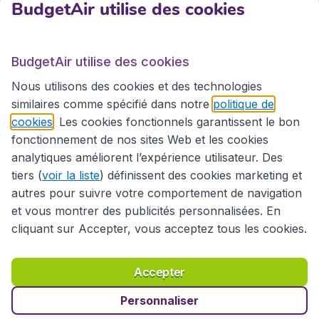
BudgetAir utilise des cookies
BudgetAir.fr
BudgetAir utilise des cookies
Sites internationaux
Nous utilisons des cookies et des technologies
similaires comme spécifié dans notre
politique de
cookies
. Les cookies fonctionnels garantissent le bon
fonctionnement de nos sites Web et les cookies
analytiques améliorent l’expérience utilisateur. Des
tiers (
voir la liste
) définissent des cookies marketing et
autres pour suivre votre comportement de navigation
et vous montrer des publicités personnalisées. En
cliquant sur Accepter, vous acceptez tous les cookies.
Déclaration d’accessibilité
Conditions générales
Décharge de responsabilité
Déclaration de confidentialité
Cookies
Accepter
Droits d’auteur © 2026
Personnaliser