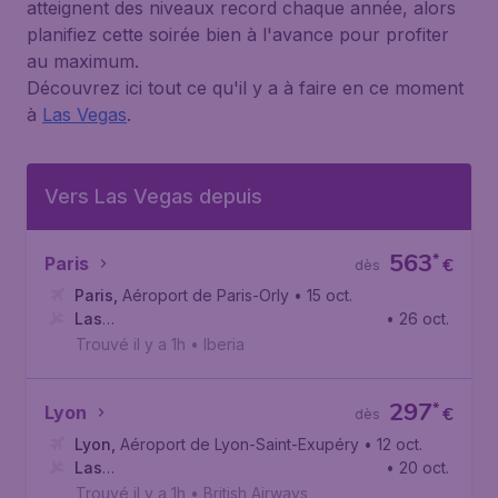
atteignent des niveaux record chaque année, alors
planifiez cette soirée bien à l'avance pour profiter
au maximum.
Découvrez ici tout ce qu'il y a à faire en ce moment
à
Las Vegas
.
Vers Las Vegas depuis
563
*
Paris
€
dès
Paris
,
Aéroport de Paris-Orly
• 15 oct.
Las
• 26 oct.
Vegas
,
Aéroport International Harry Reid
Trouvé il y a 1h
•
Iberia
297
*
Lyon
€
dès
Lyon
,
Aéroport de Lyon-Saint-Exupéry
• 12 oct.
Las
• 20 oct.
Vegas
,
Aéroport International Harry Reid
Trouvé il y a 1h
•
British Airways