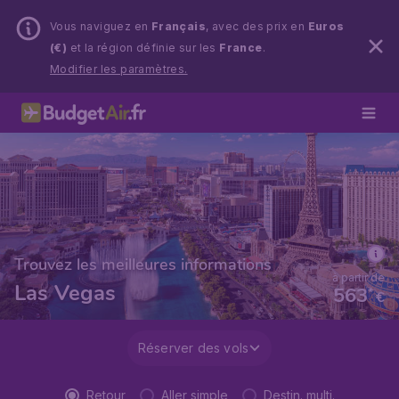
Vous naviguez en
Français
, avec des prix en
Euros
(€)
et la région définie sur les
France
.
Modifier les paramètres.
Trouvez les meilleures informations
à partir de
Las Vegas
563
*
€
Réserver des vols
Retour
Aller simple
Destin. multi.