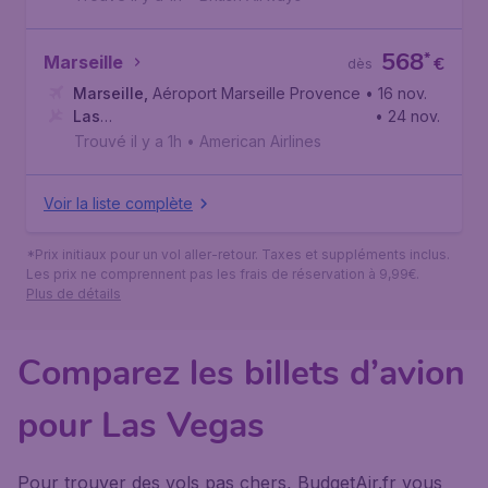
568
*
Marseille
€
dès
Marseille
,
Aéroport Marseille Provence
• 16 nov.
Las
• 24 nov.
Vegas
,
Aéroport International Harry Reid
Trouvé il y a 1h
•
American Airlines
Voir la liste complète
*Prix initiaux pour un vol aller-retour. Taxes et suppléments inclus.
Les prix ne comprennent pas les frais de réservation à 9,99€.
Plus de détails
Comparez les billets d’avion
pour Las Vegas
Pour trouver des vols pas chers, BudgetAir.fr vous