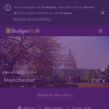
Vous naviguez en
Français
, avec des prix en
Euros
(€)
et la région définie sur les
France
.
Modifier les paramètres.
New Hampshire
dès
Manchester
737
*
€
Réserver des vols
Retour
Aller simple
Destin. multi.