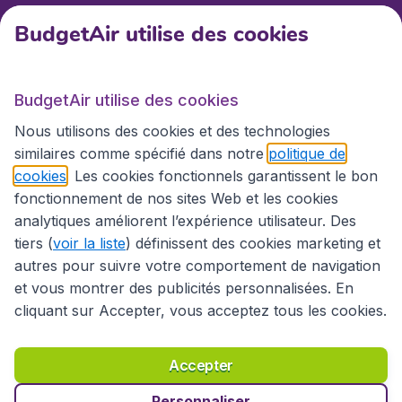
BudgetAir utilise des cookies
BudgetAir.fr
BudgetAir utilise des cookies
Sites internationaux
Nous utilisons des cookies et des technologies
similaires comme spécifié dans notre
politique de
cookies
. Les cookies fonctionnels garantissent le bon
fonctionnement de nos sites Web et les cookies
analytiques améliorent l’expérience utilisateur. Des
tiers (
voir la liste
) définissent des cookies marketing et
autres pour suivre votre comportement de navigation
et vous montrer des publicités personnalisées. En
cliquant sur Accepter, vous acceptez tous les cookies.
Déclaration d’accessibilité
Conditions générales
Décharge de responsabilité
Déclaration de confidentialité
Cookies
Accepter
Droits d’auteur © 2026
Personnaliser