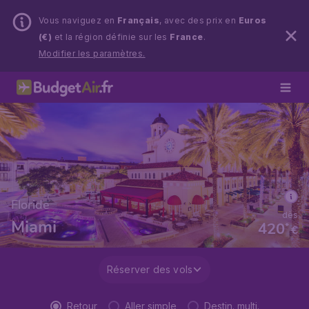
Vous naviguez en
Français
, avec des prix en
Euros
(€)
et la région définie sur les
France
.
Modifier les paramètres.
Floride
dès
Miami
420
*
€
Réserver des vols
Retour
Aller simple
Destin. multi.