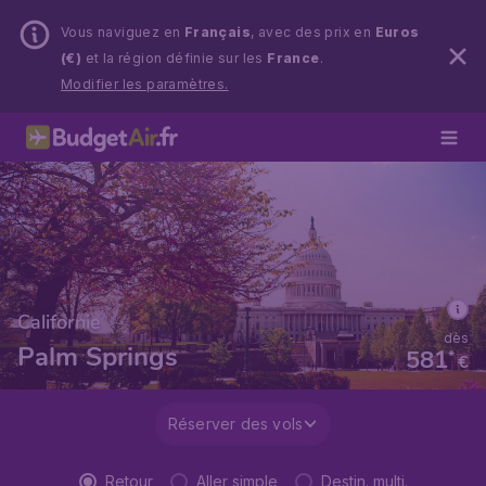
Vous naviguez en
Français
, avec des prix en
Euros
(€)
et la région définie sur les
France
.
Modifier les paramètres.
Californie
dès
Palm Springs
581
*
€
Réserver des vols
Retour
Aller simple
Destin. multi.