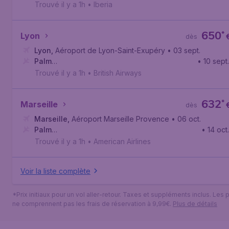
Springs
,
Aéroport international de Palm Springs
Trouvé il y a 1h
•
Iberia
650
*
Lyon
dès
Lyon
,
Aéroport de Lyon-Saint-Exupéry
• 03 sept.
Palm
• 10 sept.
Springs
,
Aéroport international de Palm Springs
Trouvé il y a 1h
•
British Airways
632
*
Marseille
dès
Marseille
,
Aéroport Marseille Provence
• 06 oct.
Palm
• 14 oct.
Springs
,
Aéroport international de Palm Springs
Trouvé il y a 1h
•
American Airlines
Voir la liste complète
*Prix initiaux pour un vol aller-retour. Taxes et suppléments inclus. Les p
ne comprennent pas les frais de réservation à 9,99€.
Plus de détails