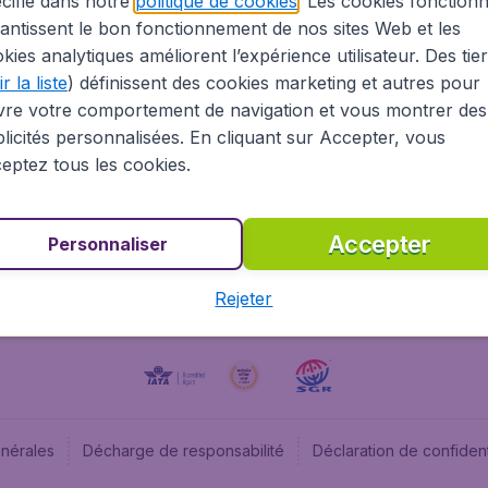
cifié dans notre
politique de cookies
. Les cookies fonctionn
antissent le bon fonctionnement de nos sites Web et les
À propos
Budge
kies analytiques améliorent l’expérience utilisateur. Des tie
Information Légale
Budget
r la liste
) définissent des cookies marketing et autres pour
Carrières
Budge
vre votre comportement de navigation et vous montrer des
Devenez partenaire
Budge
licités personnalisées. En cliquant sur Accepter, vous
Vols pas chers
Flugl
eptez tous les cookies.
Flugl
Accepter
Personnaliser
Rejeter
énérales
Décharge de responsabilité
Déclaration de confident