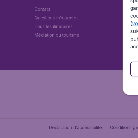
spé
gar
Contact
coo
Questions fréquentes
(
voi
Tous les itinéraires
sui
Médiation du tourisme
pub
acc
Déclaration d’accessibilité
Conditions g