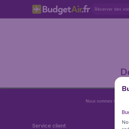
Réserver des vol
D
Bu
Nous sommes notés
4.
Bu
Nou
Service client