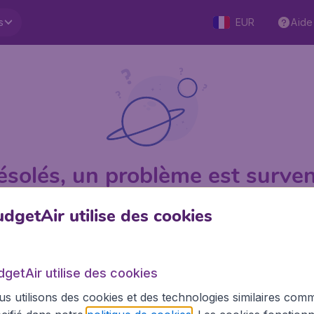
s
EUR
Aide
ésolés, un problème est surven
dgetAir utilise des cookies
1 sur 5
sur Trustpilot
Basé su
dgetAir utilise des cookies
s utilisons des cookies et des technologies similaires com
BudgetAir.fr
Site