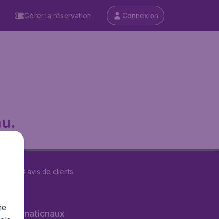
Gérer la réservation
Connexion
u.
r
29573
avis de clients
me
s internationaux