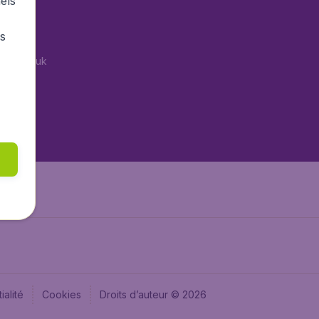
els
tAir.es
rs
Air.it
tAir.co.uk
tAir.nl
aden.de
aden.at
ialité
Cookies
Droits d’auteur © 2026