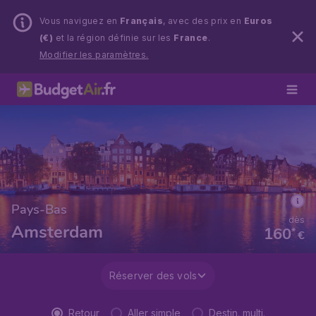
Vous naviguez en
Français
, avec des prix en
Euros
(€)
et la région définie sur les
France
.
Modifier les paramètres.
Pays-Bas
dès
Amsterdam
160
*
€
Réserver des vols
Retour
Aller simple
Destin. multi.