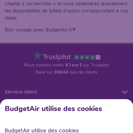
champ « recherches » et vous obtiendrez directement
les disponibilités de billets d'avion correspondant à vos
dates.
Bon voyage avec BudgetAir.fr®
Nous sommes notés
4.1 sur 5
sur Trustpilot
Basé sur
29644
avis de clients
Service client
BudgetAir utilise des cookies
BudgetAir.fr
BudgetAir utilise des cookies