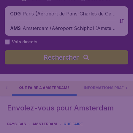
Paris (Aéroport de Paris-Charles de Gaul
CDG
le), France
Amsterdam (Aéroport Schiphol (Amster
AMS
dam)), Pays-Bas
Vols directs
Rechercher
AM
QUE FAIRE À AMSTERDAM?
INFORMATIONS PRATIQU
Envolez-vous pour Amsterdam
PAYS-BAS
AMSTERDAM
QUE FAIRE