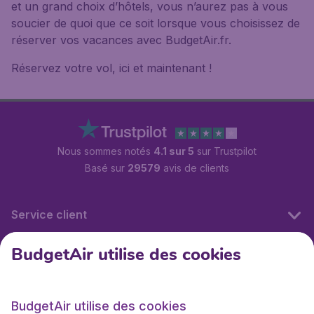
et un grand choix d’hôtels, vous n’aurez pas à vous
soucier de quoi que ce soit lorsque vous choisissez de
réserver vos vacances avec BudgetAir.fr.
Réservez votre vol, ici et maintenant !
Nous sommes notés
4.1 sur 5
sur Trustpilot
Basé sur
29579
avis de clients
Service client
BudgetAir utilise des cookies
BudgetAir.fr
BudgetAir utilise des cookies