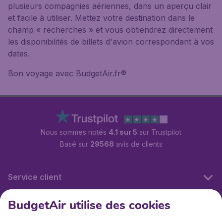
plusieurs compagnies aériennes, dans un aperçu clair
et facile à utiliser. Mettez votre destination dans le
champ « recherches » et vous obtiendrez directement
les disponibilités de billets d'avion correspondant à vos
dates.
Bon voyage avec BudgetAir.fr®
Nous sommes notés
4.1 sur 5
sur Trustpilot
Basé sur
29568
avis de clients
Service client
BudgetAir utilise des cookies
BudgetAir.fr