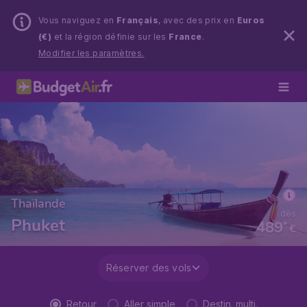
Vous naviguez en
Français
, avec des prix en
Euros
(€)
et la région définie sur les
France
.
Modifier les paramètres.
Thaïlande
dès
Phuket
489
*
€
Réserver des vols
Retour
Aller simple
Destin. multi.