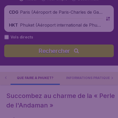
Paris (Aéroport de Paris-Charles de Gaul
CDG
le), France
Phuket (Aéroport international de Phuke
HKT
t), Thaïlande
Vols directs
Rechercher
ET
QUE FAIRE À PHUKET?
INFORMATIONS PRATIQUES
Succombez au charme de la « Perle
de l'Andaman »