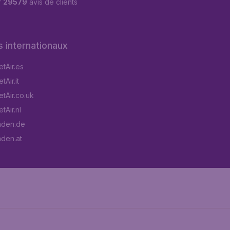
r
29579
avis de clients
s internationaux
tAir.es
Air.it
tAir.co.uk
tAir.nl
aden.de
aden.at