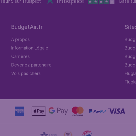
1 sur 5
sur Trustpilot
Basé su
BudgetAir.fr
Site
À propos
Budge
Information Légale
Budget
Carrières
Budge
Devenez partenaire
Budge
Vols pas chers
Flugl
Flugl