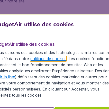
sur notre site.
dgetAir utilise des cookies
voyage en avion, tant les possibilités de vols sont nombreuse
 s'offrent à vous : Paris Charles de Gaulle (CDG), Paris Or
dgetAir utilise des cookies
e à une vingtaine de kilomètres au nord-est de Paris, à Ro
s utilisons des cookies et des technologies similaires com
 importantes sont Air France, KLM, les compagnies aérien
5 km au sud de Paris. Les vols proposés sont majoritaireme
cifié dans notre
politique de cookies
. Les cookies fonctionn
t des DOM-TOM. Ces deux aéroports se rejoignent facilem
antissent le bon fonctionnement de nos sites Web et les
itué 70 km au nord de Paris, est principalement utilisé par 
kies analytiques améliorent l’expérience utilisateur. Des tie
 Beauvais avec une navette dédiée en 1h15 environ.
r la liste
) définissent des cookies marketing et autres pour
vre votre comportement de navigation et vous montrer des
che des vols, BudgetAir trouvera pour vous l'aéroport où l
licités personnalisées. En cliquant sur Accepter, vous
eptez tous les cookies.