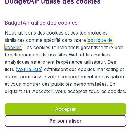
BudgetAir utilise des cookies
BudgetAir.fr
BudgetAir utilise des cookies
Sites internationaux
Nous utilisons des cookies et des technologies
similaires comme spécifié dans notre
politique de
cookies
. Les cookies fonctionnels garantissent le bon
fonctionnement de nos sites Web et les cookies
analytiques améliorent l’expérience utilisateur. Des
tiers (
voir la liste
) définissent des cookies marketing et
autres pour suivre votre comportement de navigation
et vous montrer des publicités personnalisées. En
cliquant sur Accepter, vous acceptez tous les cookies.
Déclaration d’accessibilité
Conditions générales
Décharge de responsabilité
Déclaration de confidentialité
Cookies
Accepter
Droits d’auteur © 2026
Personnaliser