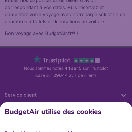
toutes nos disponibilités de billets d'avion
correspondant à vos dates. Puis réservez et
complétez votre voyage avec notre large sélection de
chambres d'hôtels et de locations de voiture.
Bon voyage avec BudgetAir.fr® !
Nous sommes notés
4.1 sur 5
sur Trustpilot
Basé sur
29644
avis de clients
Service client
BudgetAir utilise des cookies
BudgetAir.fr